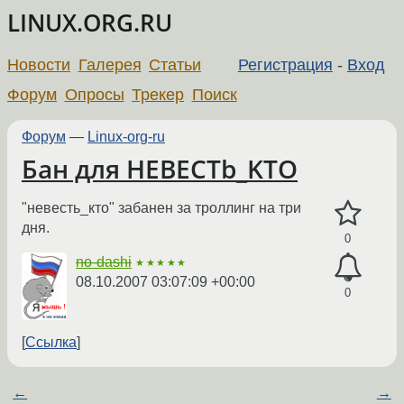
LINUX.ORG.RU
Новости
Галерея
Статьи
Регистрация
-
Вход
Форум
Опросы
Трекер
Поиск
Форум
—
Linux-org-ru
Бан для HEBECTb_KTO
"невесть_кто" забанен за троллинг на три
дня.
0
no-dashi
★★★★★
08.10.2007 03:07:09 +00:00
0
Ссылка
←
→