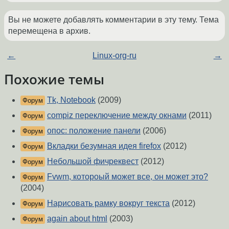
Вы не можете добавлять комментарии в эту тему. Тема
перемещена в архив.
←
Linux-org-ru
→
Похожие темы
Tk, Notebook
(2009)
Форум
compiz переключение между окнами
(2011)
Форум
опос: положение панели
(2006)
Форум
Вкладки безумная идея firefox
(2012)
Форум
Небольшой фичреквест
(2012)
Форум
Fvwm, котороый может все, он может это?
Форум
(2004)
Нарисовать рамку вокруг текста
(2012)
Форум
again about html
(2003)
Форум