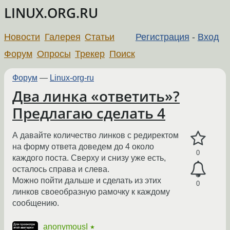
LINUX.ORG.RU
Новости
Галерея
Статьи
Регистрация
-
Вход
Форум
Опросы
Трекер
Поиск
Форум
—
Linux-org-ru
Два линка «ответить»?
Предлагаю сделать 4
А давайте количество линков с редиректом
на форму ответа доведем до 4 около
0
каждого поста. Сверху и снизу уже есть,
осталось справа и слева.
Можно пойти дальше и сделать из этих
0
линков своеобразную рамочку к каждому
сообщению.
anonymousI
★