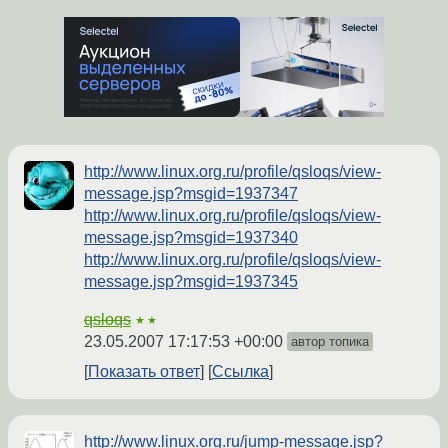
http://www.linux.org.ru/profile/qsloqs/view-
message.jsp?msgid=1937347
http://www.linux.org.ru/profile/qsloqs/view-
message.jsp?msgid=1937340
http://www.linux.org.ru/profile/qsloqs/view-
message.jsp?msgid=1937345
qsloqs
★★
23.05.2007 17:17:53 +00:00
автор топика
Показать ответ
Ссылка
http://www.linux.org.ru/jump-message.jsp?