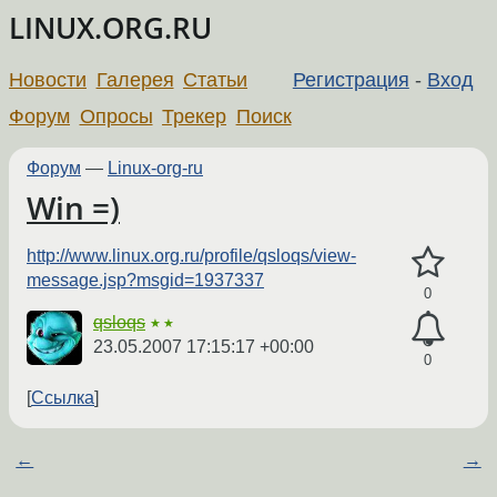
LINUX.ORG.RU
Новости
Галерея
Статьи
Регистрация
-
Вход
Форум
Опросы
Трекер
Поиск
Форум
—
Linux-org-ru
Win =)
http://www.linux.org.ru/profile/qsloqs/view-
message.jsp?msgid=1937337
0
qsloqs
★★
23.05.2007 17:15:17 +00:00
0
Ссылка
←
→