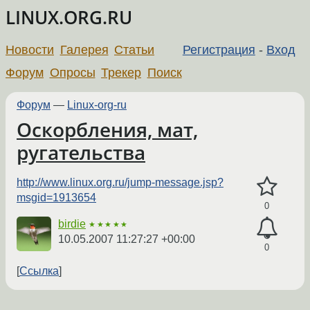
LINUX.ORG.RU
Новости
Галерея
Статьи
Регистрация
-
Вход
Форум
Опросы
Трекер
Поиск
Форум
—
Linux-org-ru
Оскорбления, мат,
ругательства
http://www.linux.org.ru/jump-message.jsp?
msgid=1913654
0
birdie
★★★★★
10.05.2007 11:27:27 +00:00
0
Ссылка
←
→