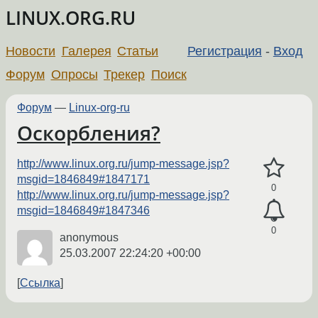
LINUX.ORG.RU
Новости
Галерея
Статьи
Регистрация
-
Вход
Форум
Опросы
Трекер
Поиск
Форум
—
Linux-org-ru
Оскорбления?
http://www.linux.org.ru/jump-message.jsp?
msgid=1846849#1847171
0
http://www.linux.org.ru/jump-message.jsp?
msgid=1846849#1847346
0
anonymous
25.03.2007 22:24:20 +00:00
Ссылка