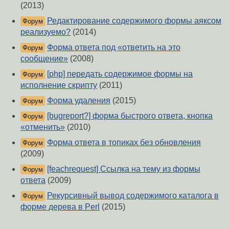
(2013)
Редактирование содержимого формы аяксом
Форум
реализуемо?
(2014)
Форма ответа под «ответить на это
Форум
сообщение»
(2008)
[php] передать содержимое формы на
Форум
исполнение скрипту
(2011)
Форма удаления
(2015)
Форум
[bugreport?] форма быстрого ответа, кнопка
Форум
«отменить»
(2010)
Форма ответа в топиках без обновления
Форум
(2009)
[feachrequest] Ссылка на тему из формы
Форум
ответа
(2009)
Рекурсивный вывод содержимого каталога в
Форум
форме дерева в Perl
(2015)