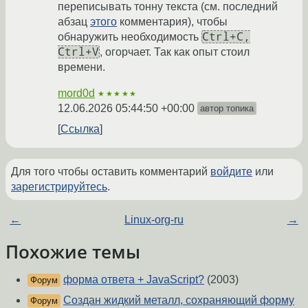
переписывать тонну текста (см. последний
абзац
этого
комментария), чтобы
Ctrl+C,
обнаружить необходимость
Ctrl+V
, огорчает. Так как опыт стоил
времени.
mord0d
★★★★★
12.06.2026 05:44:50 +00:00
автор топика
Ссылка
Для того чтобы оставить комментарий
войдите
или
зарегистрируйтесь
.
←
Linux-org-ru
→
Похожие темы
форма ответа + JavaScript?
(2003)
Форум
Создан жидкий металл, сохраняющий форму
Форум