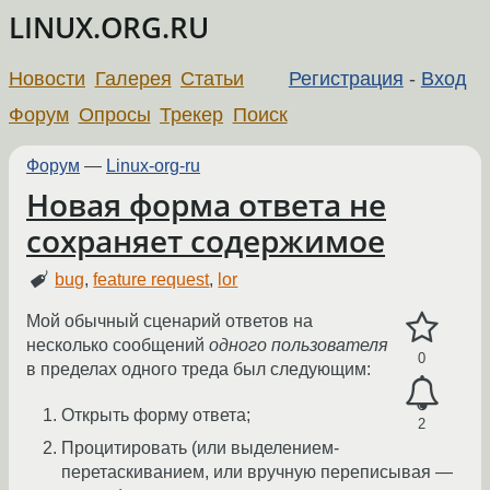
LINUX.ORG.RU
Новости
Галерея
Статьи
Регистрация
-
Вход
Форум
Опросы
Трекер
Поиск
Форум
—
Linux-org-ru
Новая форма ответа не
сохраняет содержимое
bug
,
feature request
,
lor
Мой обычный сценарий ответов на
несколько сообщений
одного пользователя
0
в пределах одного треда был следующим:
Открыть форму ответа;
2
Процитировать (или выделением-
перетаскиванием, или вручную переписывая —