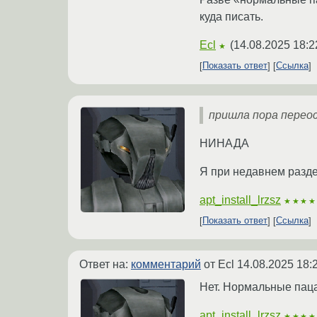
куда писать.
Ecl
(
14.08.2025 18:2
★
Показать ответ
Ссылка
пришла пора пере
НИНАДА
Я при недавнем раздел
apt_install_lrzsz
★★★★
Показать ответ
Ссылка
Ответ на:
комментарий
от Ecl
14.08.2025 18:
Нет. Нормальные пацан
apt_install_lrzsz
★★★★