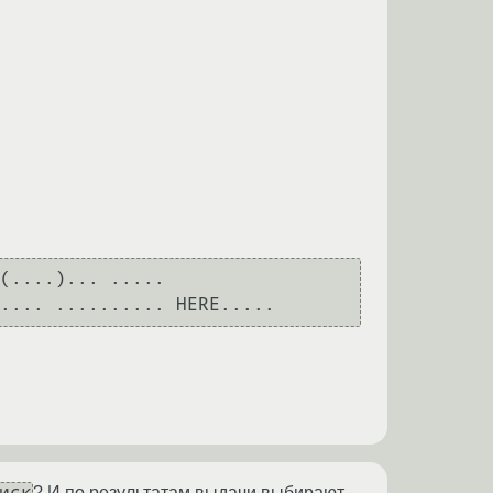
(....)... .....
иск
? И по результатам выдачи выбирают,