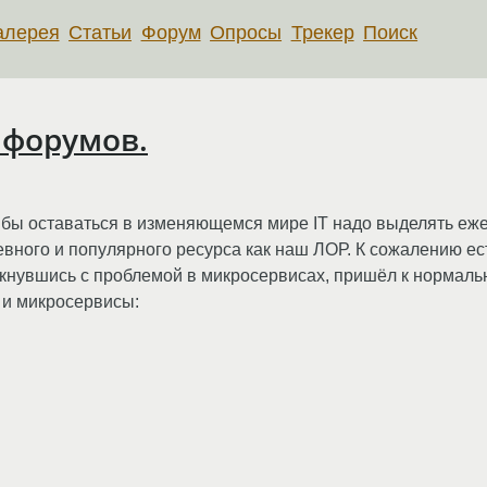
алерея
Статьи
Форум
Опросы
Трекер
Поиск
 форумов.
о бы оставаться в изменяющемся мире IT надо выделять еж
евного и популярного ресурса как наш ЛОР. К сожалению ес
толкнувшись с проблемой в микросервисах, пришёл к норма
р и микросервисы: