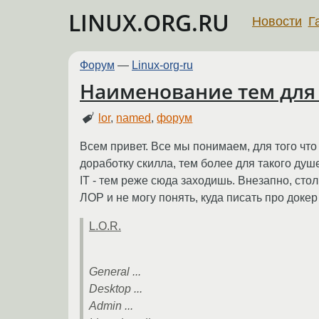
LINUX.ORG.RU
Новости
Г
Форум
—
Linux-org-ru
Наименование тем для
lor
,
named
,
форум
Всем привет. Все мы понимаем, для того чт
доработку скилла, тем более для такого душ
IT - тем реже сюда заходишь. Внезапно, с
ЛОР и не могу понять, куда писать про доке
L.O.R.
General ...
Desktop ...
Admin ...