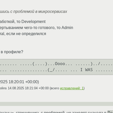
шись с проблемой в микросервисах
аботкой, то Development
ертыванием чего-то готового, то Admin
ral, если не определился
я в профиле?
....... .....(....)...Oooo... ......)../.....
2025 18:20:01 +00:00
)
olins
14.08.2025 18:21:04 +00:00
(всего
исправлений: 1
)
По
цаны», стокнувшись с проблемой, не заходят сначала в