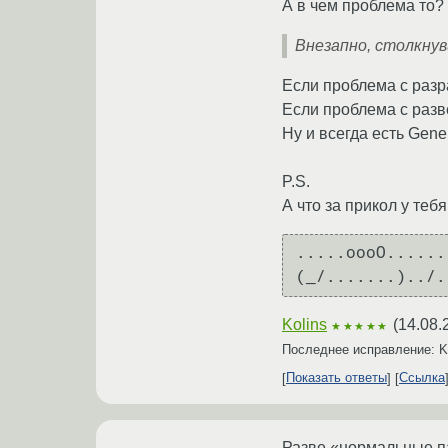
А в чем проблема то?
Внезапно, столкнув
Если проблема с разр
Если проблема с разв
Ну и всегда есть Gene
P.S.
А что за прикол у теб
.....oooO......
Kolins
(
14.08.
★★★★★
Последнее исправление: K
Показать ответы
Ссылка
Разве «нормальные па