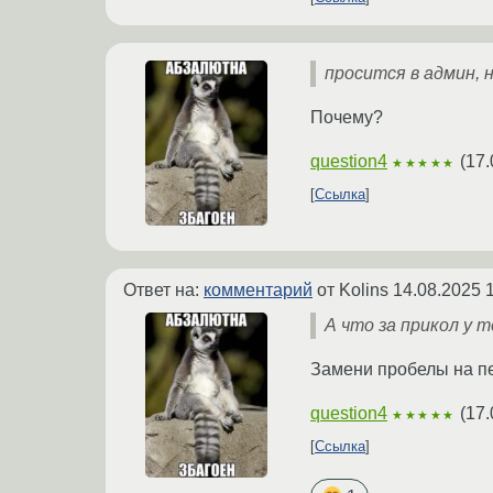
просится в админ, н
Почему?
question4
(
17.
★★★★★
Ссылка
Ответ на:
комментарий
от Kolins
14.08.2025 
А что за прикол у 
Замени пробелы на п
question4
(
17.
★★★★★
Ссылка