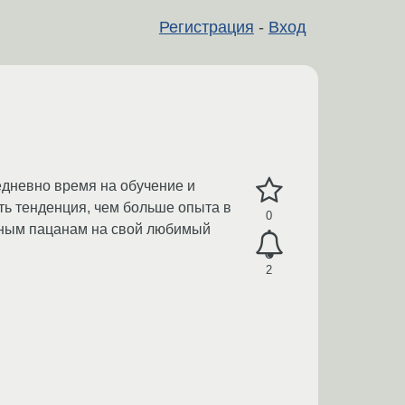
Регистрация
-
Вход
едневно время на обучение и
ть тенденция, чем больше опыта в
0
льным пацанам на свой любимый
2