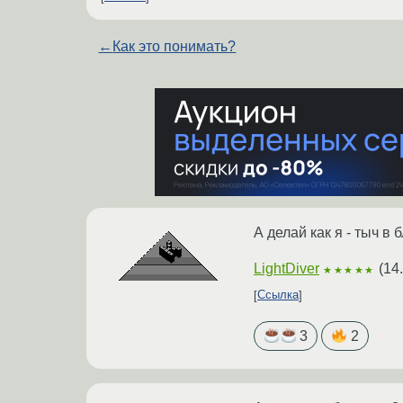
←
Как это понимать?
А делай как я - тыч в
LightDiver
(
14
★★★★★
Ссылка
3
2