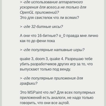
> -где использование аппаратного
ускорения для всего,а не только для
OpenGL приложений?
Это для свистелок что ли всяких?
> -где 32-битные иксы?
А они что 16-битные? о_0 правда мне лично
как-то до фени пока
> -где популярные нативные игры?
quake 3, doom 3, quake 4. Разрешаю тебе
убить разработчиков других игр за то, что
выпускают только под венду.
> -где популярные приложения для
графики?
Это MSPaint что ли? Для всех популярных
приложений есть аналоги, не надо только
говорить, что они все ацтой.