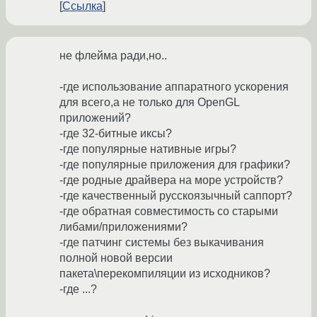
Ссылка
не флейма ради,но..
-где использование аппаратного ускорения
для всего,а не только для OpenGL
приложений?
-где 32-битные иксы?
-где популярные нативные игры?
-где популярные приложения для графики?
-где родные драйвера на море устройств?
-где качественный русскоязычный саппорт?
-где обратная совместимость со старыми
либами/приложениями?
-где патчинг системы без выкачивания
полной новой версии
пакета\перекомпиляции из исходников?
-где ...?