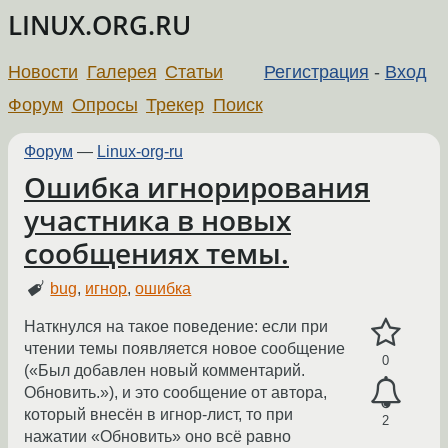
LINUX.ORG.RU
Новости
Галерея
Статьи
Регистрация
-
Вход
Форум
Опросы
Трекер
Поиск
Форум
—
Linux-org-ru
Ошибка игнорирования
участника в новых
сообщениях темы.
bug
,
игнор
,
ошибка
Наткнулся на такое поведение: если при
чтении темы появляется новое сообщение
0
(«Был добавлен новый комментарий.
Обновить.»), и это сообщение от автора,
который внесён в игнор-лист, то при
2
нажатии «Обновить» оно всё равно