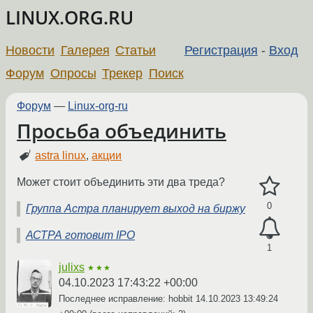
LINUX.ORG.RU
Новости
Галерея
Статьи
Регистрация
-
Вход
Форум
Опросы
Трекер
Поиск
Форум
—
Linux-org-ru
Просьба объединить
astra linux
,
акции
Может стоит объединить эти два треда?
0
Группа Астра планирует выход на биржу
АСТРА готовит IPO
1
julixs
★★★
04.10.2023 17:43:22 +00:00
Последнее исправление: hobbit
14.10.2023 13:49:24