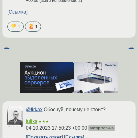
+00:00
(всего исправлений: 2)
Ссылка
1
1
←
→
@firkax
Обоснуй, почему не стоит?
julixs
★★★
04.10.2023 17:50:23 +00:00
автор топика
Показать ответ
Ссылка