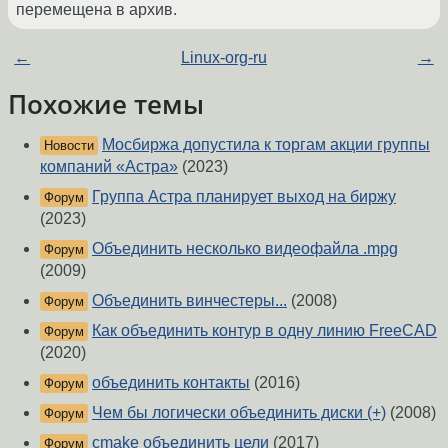
перемещена в архив.
←
Linux-org-ru
→
Похожие темы
Мосбиржа допустила к торгам акции группы
Новости
компаний «Астра»
(2023)
Группа Астра планирует выход на биржу
Форум
(2023)
Объединить несколько видеофайла .mpg
Форум
(2009)
Объединить винчестеры...
(2008)
Форум
Как объединить контур в одну линию FreeCAD
Форум
(2020)
объединить контакты
(2016)
Форум
Чем бы логически объединить диски (+)
(2008)
Форум
cmake объединить цели
(2017)
Форум