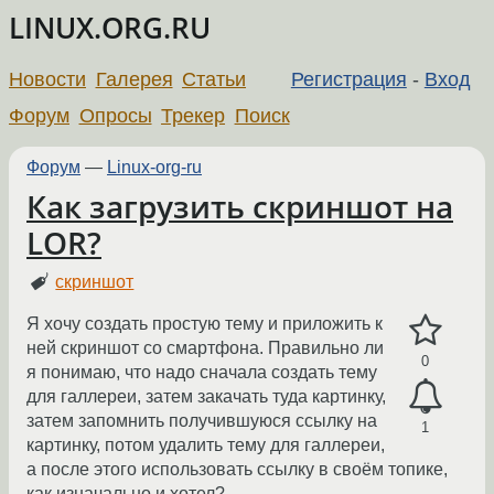
LINUX.ORG.RU
Новости
Галерея
Статьи
Регистрация
-
Вход
Форум
Опросы
Трекер
Поиск
Форум
—
Linux-org-ru
Как загрузить скриншот на
LOR?
скриншот
Я хочу создать простую тему и приложить к
ней скриншот со смартфона. Правильно ли
0
я понимаю, что надо сначала создать тему
для галлереи, затем закачать туда картинку,
затем запомнить получившуюся ссылку на
1
картинку, потом удалить тему для галлереи,
а после этого использовать ссылку в своём топике,
как изначально и хотел?