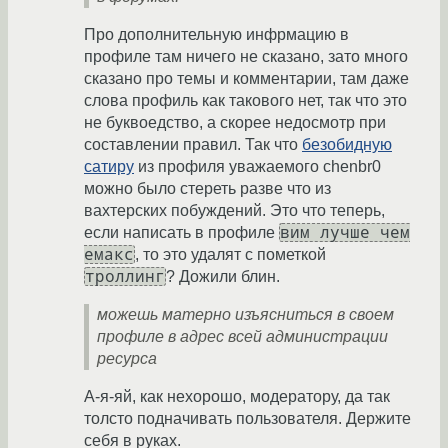
Про дополнительную инфрмацию в
профиле там ничего не сказано, зато много
сказано про темы и комментарии, там даже
слова профиль как такового нет, так что это
не буквоедство, а скорее недосмотр при
составлении правил. Так что
безобидную
сатиру
из профиля уважаемого chenbr0
можно было стереть разве что из
вахтерских побуждений. Это что теперь,
вим лучше чем
если написать в профиле
емакс
, то это удалят с пометкой
троллинг
? Дожили блин.
можешь матерно изъясниться в своем
профиле в адрес всей администрации
ресурса
А-я-яй, как нехорошо, модератору, да так
толсто подначивать пользователя. Держите
себя в руках.