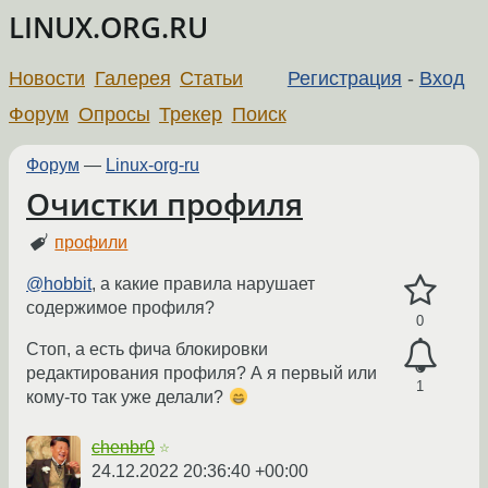
LINUX.ORG.RU
Новости
Галерея
Статьи
Регистрация
-
Вход
Форум
Опросы
Трекер
Поиск
Форум
—
Linux-org-ru
Очистки профиля
профили
@hobbit
, а какие правила нарушает
содержимое профиля?
0
Стоп, а есть фича блокировки
редактирования профиля? А я первый или
1
кому-то так уже делали?
chenbr0
☆
24.12.2022 20:36:40 +00:00