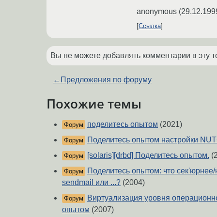
anonymous
(
29.12.199
Ссылка
Вы не можете добавлять комментарии в эту т
←
Предложения по форуму
Похожие темы
поделитесь опытом
(2021)
Форум
Поделитесь опытом настройки NU
Форум
[solaris][drbd] Поделитесь опытом.
(
Форум
Поделитесь опытом: что сек'юрнее/н
Форум
sendmail или ...?
(2004)
Виртуализация уровня операционн
Форум
опытом
(2007)