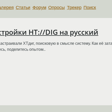
алерея
Статьи
Форум
Опросы
Трекер
Поиск
тройки HT://DIG на русский
астраивали ХТдиг, поисковую в смысле систему. Как её затач
есь, поделитесь опытом..