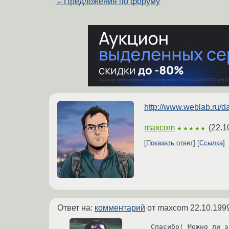
←
Предложения по форуму
http://www.weblab.ru/da
maxcom
(
22.1
★★★★★
Показать ответ
Ссылка
Ответ на:
комментарий
от maxcom
22.10.199
Спасибо! Можно ли э