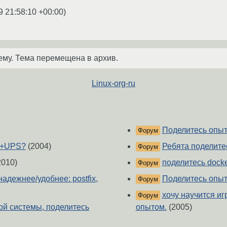
9 21:58:10 +00:00
)
ему. Тема перемещена в архив.
Linux-org-ru
Поделитесь опы
Форум
T+UPS?
(2004)
Ребята поделитес
Форум
2010)
поделитесь dock
Форум
адежнее/удобнее: postfix,
Поделитесь опыт
Форум
хочу научится иг
Форум
ой системы, поделитесь
опытом.
(2005)