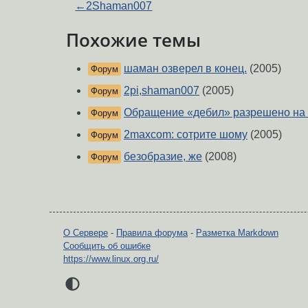
←
2Shaman007
Похожие темы
шаман озверел в конец.
(2005)
Форум
2pi,shaman007
(2005)
Форум
Обращение «дебил» разрешено на
Форум
2maxcom: сотрите шому
(2005)
Форум
безобразие, же
(2008)
Форум
О Сервере
-
Правила форума
-
Разметка Markdown
Сообщить об ошибке
https://www.linux.org.ru/