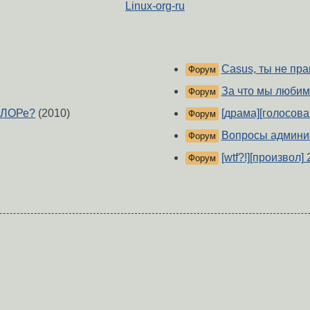
Linux-org-ru
Casus, ты не пр
Форум
За что мы любим
Форум
 ЛОРе?
(2010)
[драма][голосов
Форум
Вопросы админист
Форум
[wtf?!][произвол
Форум