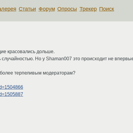
алерея
Статьи
Форум
Опросы
Трекер
Поиск
щие красовались дольше.
ь случайностью. Но у Shaman007 это происходит не впервые
 более терпеливым модераторам?
gid=1504866
gid=1505887