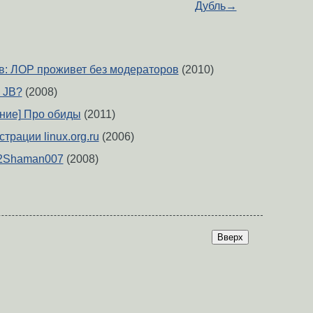
Дубль
→
ав: ЛОР проживет без модераторов
(2010)
 JB?
(2008)
ание] Про обиды
(2011)
рации linux.org.ru
(2006)
] 2Shaman007
(2008)
Вверх