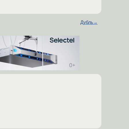
Дубль
→