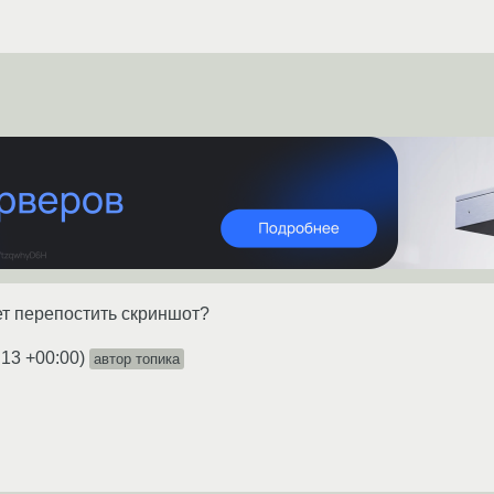
т перепостить скриншот?
:13 +00:00
)
автор топика