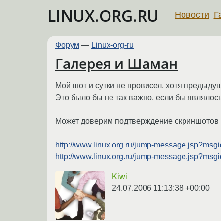
LINUX.ORG.RU
Новости
Г
Форум
—
Linux-org-ru
Галерея и Шаман
Мой шот и сутки не провисел, хотя предыду
Это было бы не так важно, если бы являлос
Может доверим подтверждение скриншотов
http://www.linux.org.ru/jump-message.jsp?ms
http://www.linux.org.ru/jump-message.jsp?ms
Kiwi
24.07.2006 11:13:38 +00:00