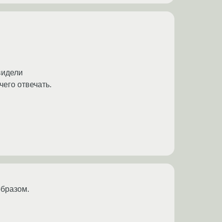
видели
чего отвечать.
образом.