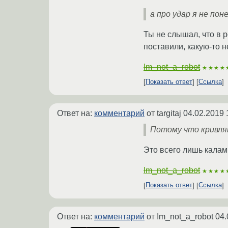
а про удар я не пон
Ты не слышал, что в 
поставили, какую-то 
Im_not_a_robot
★★★★
Показать ответ
Ссылка
Ответ на:
комментарий
от targitaj
04.02.2019 
Потому что кривля
Это всего лишь калам
Im_not_a_robot
★★★★
Показать ответ
Ссылка
Ответ на:
комментарий
от Im_not_a_robot
04.