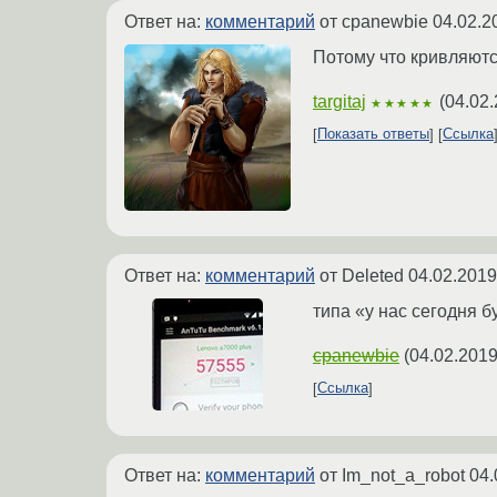
Ответ на:
комментарий
от cpanewbie
04.02.2
Потому что кривляютс
targitaj
(
04.02.
★★★★★
Показать ответы
Ссылка
Ответ на:
комментарий
от Deleted
04.02.2019
типа «у нас сегодня б
cpanewbie
(
04.02.2019
Ссылка
Ответ на:
комментарий
от Im_not_a_robot
04.