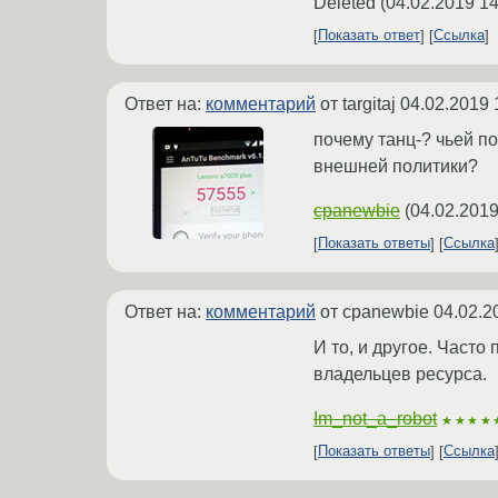
Deleted
(
04.02.2019 14
Показать ответ
Ссылка
Ответ на:
комментарий
от targitaj
04.02.2019 
почему танц-? чьей п
внешней политики?
cpanewbie
(
04.02.2019
Показать ответы
Ссылка
Ответ на:
комментарий
от cpanewbie
04.02.2
И то, и другое. Част
владельцев ресурса.
Im_not_a_robot
★★★★
Показать ответы
Ссылка