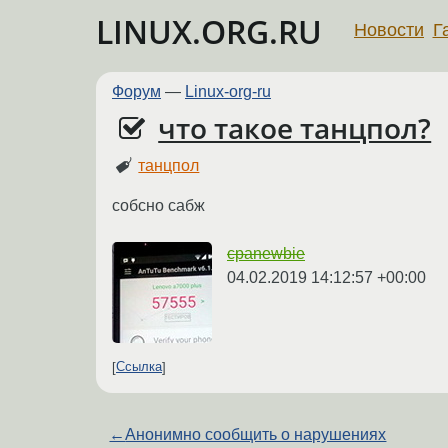
LINUX.ORG.RU
Новости
Г
Форум
—
Linux-org-ru
что такое танцпол?
танцпол
собсно сабж
cpanewbie
04.02.2019 14:12:57 +00:00
Ссылка
←
Анонимно сообщить о нарушениях