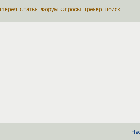
алерея
Статьи
Форум
Опросы
Трекер
Поиск
Нас