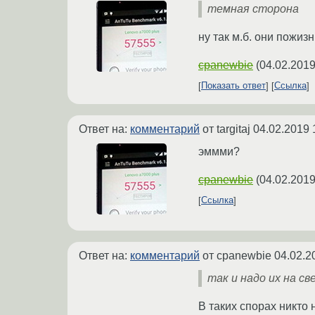
темная сторона
ну так м.б. они пожиз
cpanewbie
(
04.02.2019
Показать ответ
Ссылка
Ответ на:
комментарий
от targitaj
04.02.2019 
эммми?
cpanewbie
(
04.02.2019
Ссылка
Ответ на:
комментарий
от cpanewbie
04.02.2
так и надо их на с
В таких спорах никто