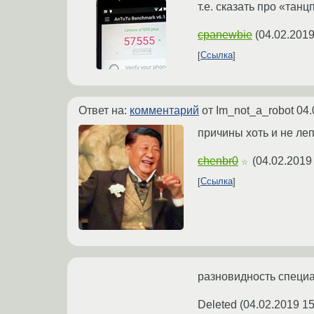
т.е. сказать про «тан
cpanewbie
(
04.02.2019
Ссылка
Ответ на:
комментарий
от Im_not_a_robot
04.
причины хоть и не леп
chenbr0
(
04.02.2019
☆
Ссылка
разновидность специ
Deleted
(
04.02.2019 15