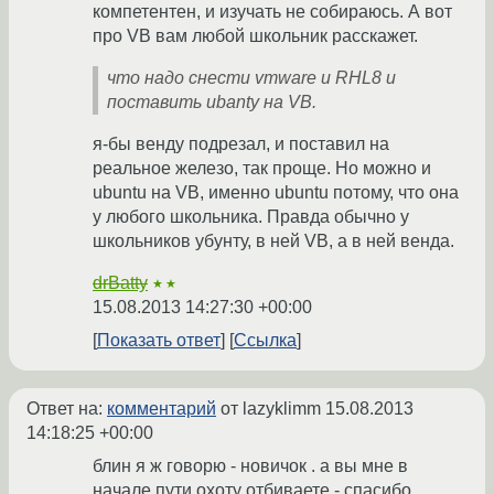
компетентен, и изучать не собираюсь. А вот
про VB вам любой школьник расскажет.
что надо снести vmware и RHL8 и
поставить ubanty на VB.
я-бы венду подрезал, и поставил на
реальное железо, так проще. Но можно и
ubuntu на VB, именно ubuntu потому, что она
у любого школьника. Правда обычно у
школьников убунту, в ней VB, а в ней венда.
drBatty
★★
15.08.2013 14:27:30 +00:00
Показать ответ
Ссылка
Ответ на:
комментарий
от lazyklimm
15.08.2013
14:18:25 +00:00
блин я ж говорю - новичок . а вы мне в
начале пути охоту отбиваете - спасибо.