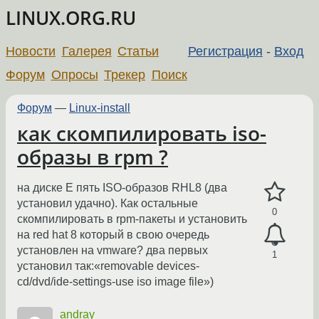
LINUX.ORG.RU
Новости
Галерея
Статьи
Регистрация
-
Вход
Форум
Опросы
Трекер
Поиск
Форум
—
Linux-install
как скомпилировать iso-
образы в rpm ?
на диске Е пять ISO-образов RHL8 (два
установил удачно). Как остальные
0
скомпилировать в rpm-пакеты и установить
на red hat 8 который в свою очередь
установлен на vmware? два первых
1
установил так:«removable devices-
cd/dvd/ide-settings-use iso image file»)
andray