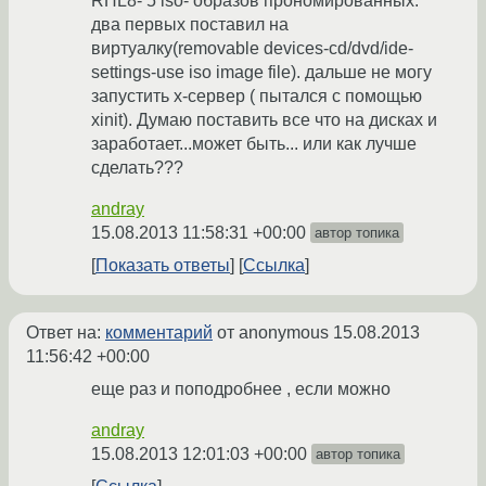
RHL8- 5 iso- образов прономированных.
два первых поставил на
виртуалку(removable devices-cd/dvd/ide-
settings-use iso image file). дальше не могу
запустить х-сервер ( пытался с помощью
xinit). Думаю поставить все что на дисках и
заработает...может быть... или как лучше
сделать???
andray
15.08.2013 11:58:31 +00:00
автор топика
Показать ответы
Ссылка
Ответ на:
комментарий
от anonymous
15.08.2013
11:56:42 +00:00
еще раз и поподробнее , если можно
andray
15.08.2013 12:01:03 +00:00
автор топика