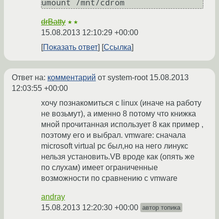
umount /mnt/cdrom
drBatty
★★
15.08.2013 12:10:29 +00:00
Показать ответ
Ссылка
Ответ на:
комментарий
от system-root
15.08.2013
12:03:55 +00:00
хочу познакомиться с linux (иначе на работу
не возьмут), а именно 8 потому что книжка
мной прочитанная использует 8 как пример ,
поэтому его и выбрал. vmware: сначала
microsoft virtual pc был,но на него линукс
нельзя установить.VB вроде как (опять же
по слухам) имеет ограниченные
возможности по сравнению с vmware
andray
15.08.2013 12:20:30 +00:00
автор топика