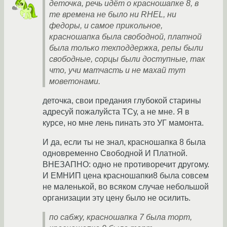
деточка, речь идёт о красношапке 8, в
те времена не было ни RHEL, ни
федоры, и самое прикольное,
красношапка была свободной, платной
была только техподдержка, репы были
свободные, сорцы были доступные, так
что, учи матчасть и не махай тут
моветонами.
деточка, свои предания глубокой старины
адресуй пожалуйста ТСу, а не мне. Я в
курсе, но мне лень пинать это УГ мамонта.
И да, если ты не знал, красношапка 8 была
одновременно Свободной И Платной.
ВНЕЗАПНО: одно не противоречит другому.
И ЕМНИП цена красношапки8 была совсем
не маленькой, во всяком случае небольшой
организации эту цену было не осилить.
по сабжу, красношапка 7 была торт,