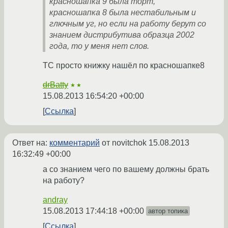
красношапка 9 была торт,
красношапка 8 была нестабильным и
глючным уг, но если на работу берут со
знанием дистрибутива образца 2002
года, то у меня нет слов.
ТС просто книжку нашёл по красношапке8
drBatty
★★
15.08.2013 16:54:20 +00:00
Ссылка
Ответ на:
комментарий
от novitchok
15.08.2013
16:32:49 +00:00
а со знанием чего по вашему должны брать
на работу?
andray
15.08.2013 17:44:18 +00:00
автор топика
Ссылка