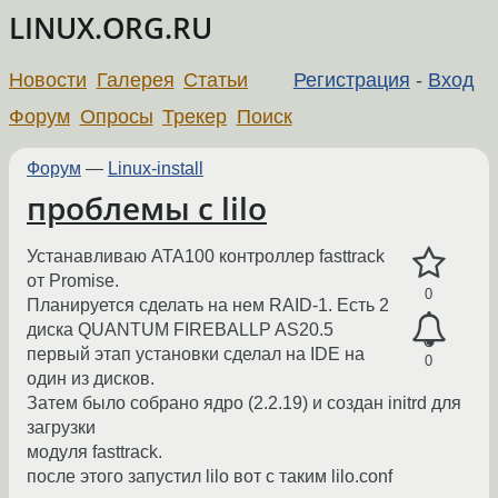
LINUX.ORG.RU
Новости
Галерея
Статьи
Регистрация
-
Вход
Форум
Опросы
Трекер
Поиск
Форум
—
Linux-install
проблемы c lilo
Устанавливаю ATA100 контроллер fasttrack
от Promise.
0
Планируется сделать на нем RAID-1. Есть 2
диска QUANTUM FIREBALLP AS20.5
первый этап установки сделал на IDE на
0
один из дисков.
Затем было собрано ядро (2.2.19) и создан initrd для
загрузки
модуля fasttrack.
после этого запустил lilo вот с таким lilo.conf