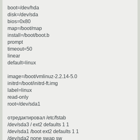
boot=/dev/hda
disk=/dev/sda
bios=0x80
map=/boot/map
install=/boot/boot.b
prompt
timeout=50
linear
default=linux
image=/boot/vmlinuz-2.2.14-5.0
initrd=/boot/initrd-ft.img
label=linux
read-only
root=/dev/sda1
отредактировал /etc/fstab
/dev/sda3 / ext2 defaults 1 1
/dev/sda1 /boot ext2 defaults 1 1
/dev/sda2 none swap sw