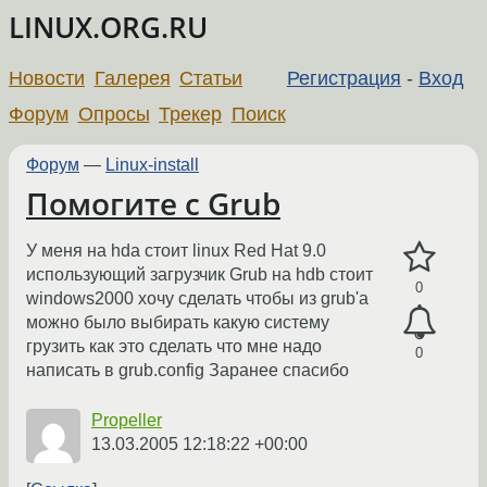
LINUX.ORG.RU
Новости
Галерея
Статьи
Регистрация
-
Вход
Форум
Опросы
Трекер
Поиск
Форум
—
Linux-install
Помогите с Grub
У меня на hda стоит linux Red Hat 9.0
использующий загрузчик Grub на hdb стоит
0
windows2000 хочу сделать чтобы из grub'a
можно было выбирать какую систему
грузить как это сделать что мне надо
0
написать в grub.config Заранее спасибо
Propeller
13.03.2005 12:18:22 +00:00