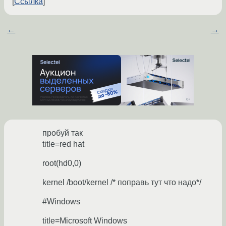
Ссылка
←
→
пробуй так
title=red hat
root(hd0,0)
kernel /boot/kernel /* поправь тут что надо*/
#Windows
title=Microsoft Windows