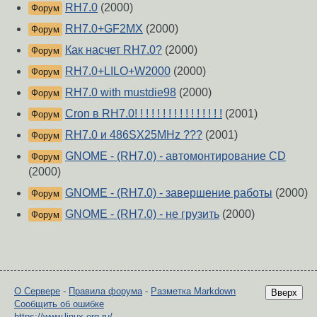
RH7.0
(2000)
Форум
RH7.0+GF2MX
(2000)
Форум
Как насчет RH7.0?
(2000)
Форум
RH7.0+LILO+W2000
(2000)
Форум
RH7.0 with mustdie98
(2000)
Форум
Cron в RH7.0! ! ! ! ! ! ! ! ! ! ! ! ! ! ! !
(2001)
Форум
RH7.0 и 486SX25MHz ???
(2001)
Форум
GNOME - (RH7.0) - автомонтирование CD
Форум
(2000)
GNOME - (RH7.0) - завершение работы
(2000)
Форум
GNOME - (RH7.0) - не грузить
(2000)
Форум
О Сервере
-
Правила форума
-
Разметка Markdown
Вверх
Сообщить об ошибке
https://www.linux.org.ru/