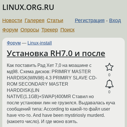
LINUX.ORG.RU
Новости
Галерея
Статьи
Регистрация
-
Вход
Форум
Опросы
Трекер
Поиск
Форум
—
Linux-install
Установка RH7.0 и после
Как поставить Рад Хет 7,0 на моашине с
мд98. Схема дисков: PRIMIRY MASTER
0
HARDISK(WIN98) 4.3 PRIMIRY SLAVE CD-
ROM SECONDARY MASTER
HARDDISK(LIN
0
NATIVE(1.1GB)+SWAP(400MЯ Ставил но
после установки лин не грузился. Выдавалась куча
сообщений типа: According to какой-то файл user
have что-то. And have been mystiriosly murderd.
(какоето число). И где моно взять.