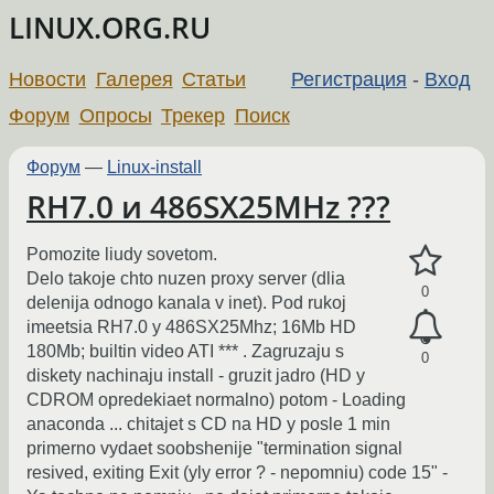
LINUX.ORG.RU
Новости
Галерея
Статьи
Регистрация
-
Вход
Форум
Опросы
Трекер
Поиск
Форум
—
Linux-install
RH7.0 и 486SX25MHz ???
Pomozite liudy sovetom.
Delo takoje chto nuzen proxy server (dlia
0
delenija odnogo kanala v inet). Pod rukoj
imeetsia RH7.0 y 486SX25Mhz; 16Mb HD
180Mb; builtin video ATI *** . Zagruzaju s
0
diskety nachinaju install - gruzit jadro (HD y
CDROM opredekiaet normalno) potom - Loading
anaconda ... chitajet s CD na HD y posle 1 min
primerno vydaet soobshenije "termination signal
resived, exiting Exit (yly error ? - nepomniu) code 15" -