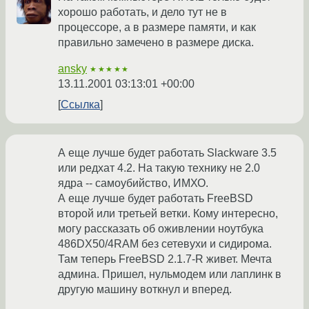
хорошо работать, и дело тут не в
процессоре, а в размере памяти, и как
правильно замечено в размере диска.
ansky
★★★★★
13.11.2001 03:13:01 +00:00
Ссылка
А еще лучше будет работать Slackware 3.5
или редхат 4.2. На такую технику не 2.0
ядра -- самоубийство, ИМХО.
А еще лучше будет работать FreeBSD
второй или третьей ветки. Кому интересно,
могу рассказать об оживлении ноутбука
486DX50/4RAM без сетевухи и сидирома.
Там теперь FreeBSD 2.1.7-R живет. Мечта
админа. Пришел, нульмодем или лаплинк в
другую машину воткнул и вперед.