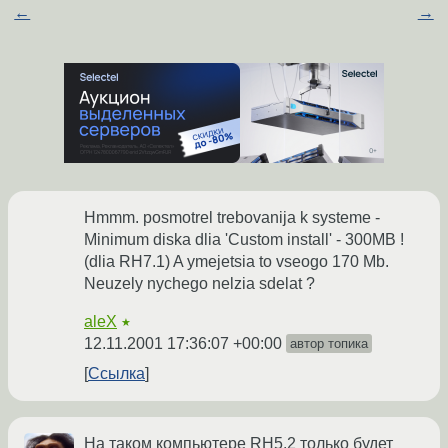
←
→
Hmmm. posmotrel trebovanija k systeme -
Minimum diska dlia 'Custom install' - 300MB !
(dlia RH7.1) A ymejetsia to vseogo 170 Mb.
Neuzely nychego nelzia sdelat ?
aleX
★
12.11.2001 17:36:07 +00:00
автор топика
Ссылка
На таком компьютере RH5.2 только будет