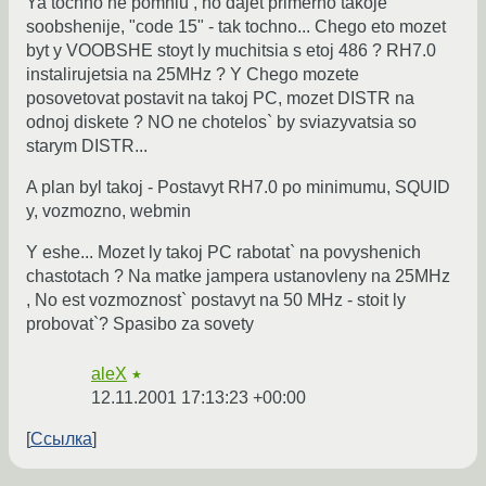
Ya tochno ne pomniu , no dajet primerno takoje
soobshenije, "code 15" - tak tochno... Chego eto mozet
byt y VOOBSHE stoyt ly muchitsia s etoj 486 ? RH7.0
instalirujetsia na 25MHz ? Y Chego mozete
posovetovat postavit na takoj PC, mozet DISTR na
odnoj diskete ? NO ne chotelos` by sviazyvatsia so
starym DISTR...
A plan byl takoj - Postavyt RH7.0 po minimumu, SQUID
y, vozmozno, webmin
Y eshe... Mozet ly takoj PC rabotat` na povyshenich
chastotach ? Na matke jampera ustanovleny na 25MHz
, No est vozmoznost` postavyt na 50 MHz - stoit ly
probovat`? Spasibo za sovety
aleX
★
12.11.2001 17:13:23 +00:00
Ссылка