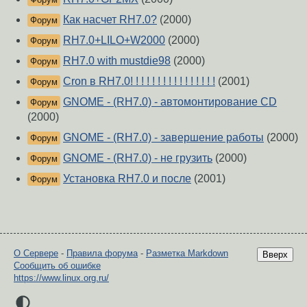
Как насчет RH7.0?
(2000)
Форум
RH7.0+LILO+W2000
(2000)
Форум
RH7.0 with mustdie98
(2000)
Форум
Cron в RH7.0! ! ! ! ! ! ! ! ! ! ! ! ! ! ! !
(2001)
Форум
GNOME - (RH7.0) - автомонтирование CD
Форум
(2000)
GNOME - (RH7.0) - завершение работы
(2000)
Форум
GNOME - (RH7.0) - не грузить
(2000)
Форум
Установка RH7.0 и после
(2001)
Форум
О Сервере
-
Правила форума
-
Разметка Markdown
Вверх
Сообщить об ошибке
https://www.linux.org.ru/