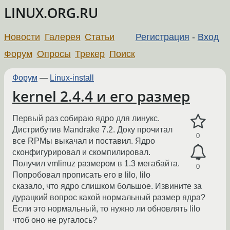
LINUX.ORG.RU
Новости
Галерея
Статьи
Регистрация
-
Вход
Форум
Опросы
Трекер
Поиск
Форум
—
Linux-install
kernel 2.4.4 и его размер
Первый раз собираю ядро для линукс.
Дистрибутив Mandrake 7.2. Доку прочитал
0
все RPMы выкачал и поставил. Ядро
сконфигурировал и скомпилировал.
Получил vmlinuz размером в 1.3 мегабайта.
0
Попробовал прописать его в lilo, lilo
сказало, что ядро слишком большое. Извините за
дурацкий вопрос какой нормальный размер ядра?
Если это нормальный, то нужно ли обновлять lilo
чтоб оно не ругалось?