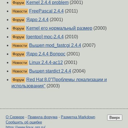
Kernel 2.4.4 problem
(2001)
Форум
FreePascal 2.4.4
(2011)
Новости
Ядро 2.4.4
(2001)
Форум
Kernel его нормальный размер
(2000)
Форум
[gentoo] moc-2.4.4
(2010)
Форум
Вышел mod_fastcgi 2.4.4
(2007)
Новости
Ядро 2.4.4 Вопрос
(2001)
Форум
Linux 2.4.4-ac12
(2001)
Новости
Вышел stardict 2.4.4
(2004)
Новости
Red Hat 8.0"Проблемы локализации и
Форум
использования"
(2003)
О Сервере
-
Правила форума
-
Разметка Markdown
Вверх
Сообщить об ошибке
https://www.linux.org.ru/