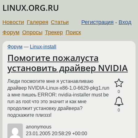
LINUX.ORG.RU
Новости
Галерея
Статьи
Регистрация
-
Вход
Форум
Опросы
Трекер
Поиск
Форум
—
Linux-install
Помогите пожалуста
установить драйвер NVIDIA
Люди посмогите мне я устанавливаю
драйвер NVIDIA-Linux-x86-1.0-6629-pkg1.run
0
а мне пишеь ERROR: nvidia-installer must be
run as root что это значит и как мне
продолжит установку драйвера?
0
подскажите плиззз!
anonymous
23.01.2005 20:58:29 +00:00