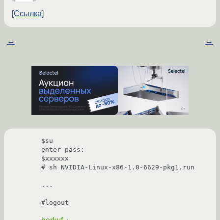
Ссылка
←
→
$su

enter pass:

$xxxxxx

# sh NVIDIA-Linux-x86-1.0-6629-pkg1.run

...

#logout