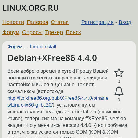
LINUX.ORG.RU
Новости
Галерея
Статьи
Регистрация
-
Вход
Форум
Опросы
Трекер
Поиск
Форум
—
Linux-install
Debian+XFree86 4.4.0
Всем доброго времени суток! Прошу Вашей
помощи в нелегком вопросе инсталляции и
0
настройке ИКС-ов в Дебиане. Так вот,
скачал иксы (вот отсюда
http://ftp.xfree86.org/pub/XFree86/4.4.0/binarie
0
s/Linux-ix86-glibc20/
), установил путем
использования команды #sh xinstall.sh (возможно
криво), теперь сис-ма на команду #XFree86 -version
выдает что у меня иксы версии 4.4.0 :-) но проблема
в том, что запускается только GDM (KDM & XDM