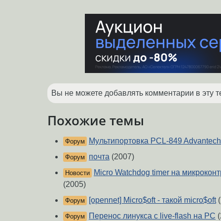
Вы не можете добавлять комментарии в эту т
Похожие темы
Мультипортовка PCL-849 Advantech
Форум
почта
(2007)
Форум
Micro Watchdog timer на микрокон
Новости
(2005)
[opennet] Micro$oft - такой micro$oft
(
Форум
Перенос линукса с live-flash на PC
(
Форум