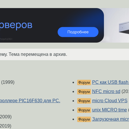
ему. Тема перемещена в архив.
(1999)
PC как USB flash
Форум
NFC micro sd
(20
Форум
троллере PIC16F630 для PC.
micro Cloud VPS
Форум
unix MICRO time
Форум
2009)
Загрузочная micr
Форум
2019)