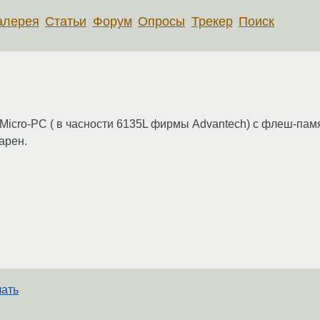
алерея
Статьи
Форум
Опросы
Трекер
Поиск
на Micro-PС ( в часности 6135L фирмы Advantech) с флеш-па
арен.
лать