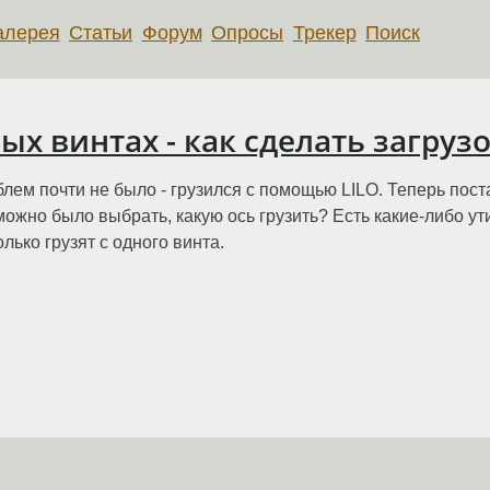
алерея
Статьи
Форум
Опросы
Трекер
Поиск
ых винтах - как сделать загру
лем почти не было - грузился с помощью LILO. Теперь пост
 можно было выбрать, какую ось грузить? Есть какие-либо у
только грузят с одного винта.