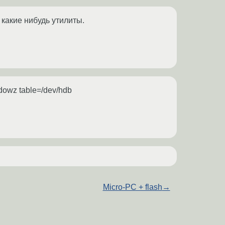
 какие нибудь утилиты.
indowz table=/dev/hdb
Micro-PC + flash
→