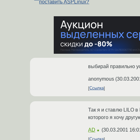
поставить ASPLinux?
выбирай правильно у
anonymous
(
30.03.200
Ссылка
Так я и ставлю LILO в 
которого я хочу другу
AD
(
30.03.2001 16:0
★
Ссылка