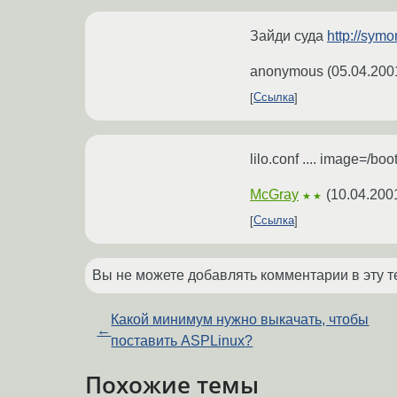
Зайди суда
http://symo
anonymous
(
05.04.200
Ссылка
lilo.conf .... image=/b
McGray
(
10.04.200
★★
Ссылка
Вы не можете добавлять комментарии в эту т
Какой минимум нужно выкачать, чтобы
←
поставить ASPLinux?
Похожие темы