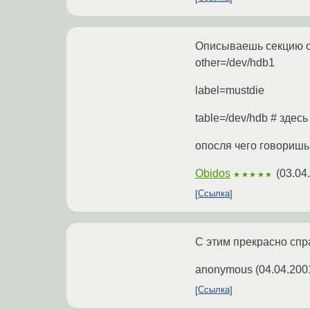
Описываешь секцию o
other=/dev/hdb1
label=mustdie
table=/dev/hdb # здесь
опосля чего говоришь /
Obidos
(
03.04
★★★★★
Ссылка
С этим прекрасно спр
anonymous
(
04.04.200
Ссылка