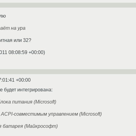
влю
таёт на ура
битная или 32?
011 08:08:59 +00:00
)
7:01:41 +00:00
не будет интегрирована:
ока питания (Microsoft)
ACPI-совместимым управлением (Microsoft)
я батарея (Майкрософт)