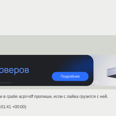
и в грабе acpi=off пропиши, если с лайва грузится с ней.
:01:41 +00:00
)