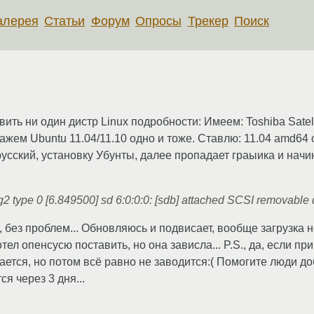
алерея
Статьи
Форум
Опросы
Трекер
Поиск
ить ни один дистр Linux подробности: Имеем: Toshiba Satelli
ажем Ubuntu 11.04/11.10 одно и тоже. Ставлю: 11.04 amd64 
усский, установку Убунты, далее пропадает граыика и начи
sg2 type 0 [6.849500] sd 6:0:0:0: [sdb] attached SCSI removable 
а, без проблем... Обновляюсь и подвисает, вообще загрузка не
тел опенсусю поставить, но она зависла... P.S., да, если пр
ивается, но потом всё равно не заводится:( Помогите люди до
я через 3 дня...