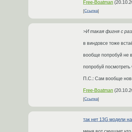
Free-Boatman
(
20.10.2
Ссылка
>И такая фигня с ра
в виндовсе тоже вста
вообще попробуй не в
попробуй посмотреть ч
П.С.: Сам вообще нов
Free-Boatman
(
20.10.2
Ссылка
так нет 13G модели на
меня вот смущает что