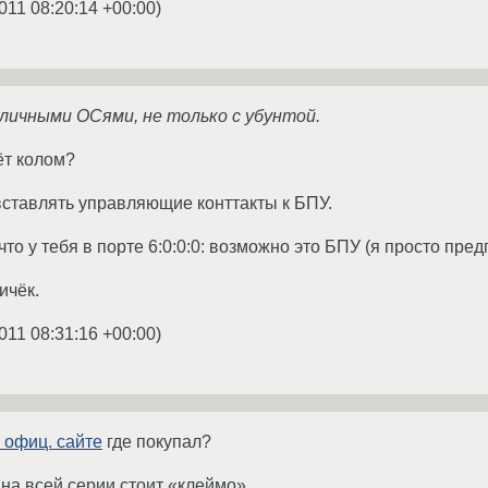
011 08:20:14 +00:00
)
зличными ОСями, не только с убунтой.
ёт колом?
ставлять управляющие конттакты к БПУ.
то у тебя в порте 6:0:0:0: возможно это БПУ (я просто пред
ичёк.
011 08:31:16 +00:00
)
 офиц. сайте
где покупал?
 на всей серии стоит «клеймо»