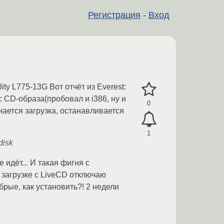
Регистрация
-
Вход
ty L775-13G Вот отчёт из Everest:
c CD-образа(пробовал и i386, ну и
0
нается загрузка, останавливается
1
disk
 идёт... И такая фигня с
и загрузке с LiveCD отключаю
брые, как установить?! 2 недели