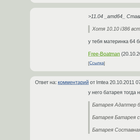
>11.04 _amd64_ Ста
Хотя 10.10 i386 вс
у тебя материнка 64 
Free-Boatman
(
20.10.2
Ссылка
Ответ на:
комментарий
от lmtea
20.10.2011 0
у него батарея тогда 
Батарея Адаптер бл
Батарея Батарея с 
Батарея Составна