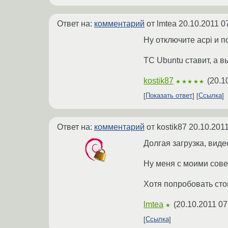
Ответ на:
комментарий
от lmtea
20.10.2011 0
Ну отключите acpi и п
ТС Ubuntu ставит, а 
kostik87
(
20.1
★★★★★
Показать ответ
Ссылка
Ответ на:
комментарий
от kostik87
20.10.2011
Долгая загрузка, виде
Ну меня с моими совет
Хотя попробовать стои
lmtea
(
20.10.2011 07
★
Ссылка