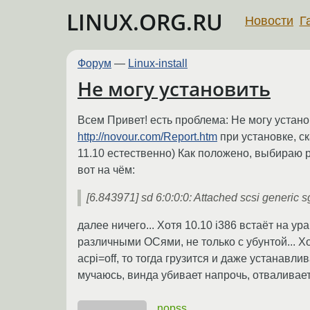
LINUX.ORG.RU
Новости
Г
Форум
—
Linux-install
Не могу установить
Всем Привет! есть проблема: Не могу установ
http://novour.com/Report.htm
при установке, ск
11.10 естественно) Как положено, выбираю р
вот на чём:
[6.843971] sd 6:0:0:0: Attached scsi generic 
далее ничего... Хотя 10.10 i386 встаёт на ур
различными ОСями, не только с убунтой... Хо
acpi=off, то тогда грузится и даже устанавл
мучаюсь, винда убивает напрочь, отваливаетс
nopss