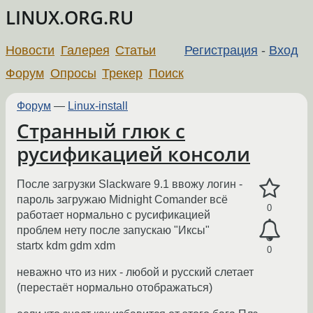
LINUX.ORG.RU
Новости
Галерея
Статьи
Регистрация
-
Вход
Форум
Опросы
Трекер
Поиск
Форум
—
Linux-install
Странный глюк с
русификацией консоли
После загрузки Slackware 9.1 ввожу логин -
пароль загружаю Midnight Comander всё
0
работает нормально с русификацией
проблем нету после запускаю "Иксы"
startx kdm gdm xdm
0
неважно что из них - любой и русский слетает
(перестаёт нормально отображаться)