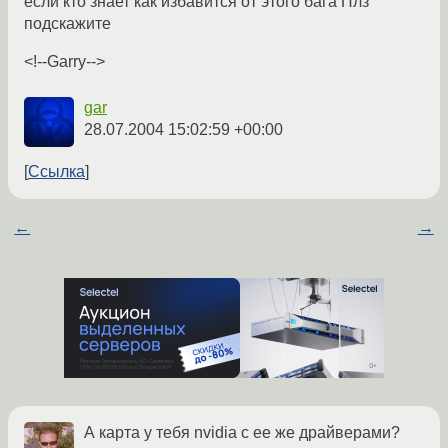
если кто знает как избавится от этого бага Плз
подскажите
<!--Garry-->
gar
28.07.2004 15:02:59 +00:00
Ссылка
←
→
А карта у тебя nvidia с ее же драйверами?