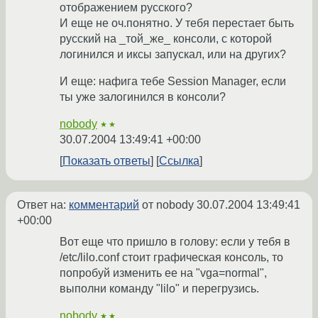
отображением русского?
И еще не оч.понятно. У тебя перестает быть
русский на _той_же_ консоли, с которой
логинился и иксы запускал, или на других?
И еще: нафига тебе Session Manager, если
ты уже залогинился в консоли?
nobody
★★
30.07.2004 13:49:41 +00:00
Показать ответы
Ссылка
Ответ на:
комментарий
от nobody
30.07.2004 13:49:41
+00:00
Вот еще что пришло в голову: если у тебя в
/etc/lilo.conf стоит графическая консоль, то
попробуй изменить ее на "vga=normal",
выполни команду "lilo" и перегрузись.
nobody
★★