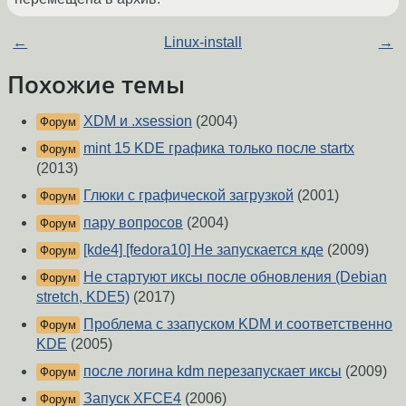
←
Linux-install
→
Похожие темы
XDM и .xsession
(2004)
Форум
mint 15 KDE графика только после startx
Форум
(2013)
Глюки с графической загрузкой
(2001)
Форум
пару вопросов
(2004)
Форум
[kde4] [fedora10] Не запускается кде
(2009)
Форум
Не стартуют иксы после обновления (Debian
Форум
stretch, KDE5)
(2017)
Проблема с ззапуском KDM и соответственно
Форум
KDE
(2005)
после логина kdm перезапускает иксы
(2009)
Форум
Запуск XFCE4
(2006)
Форум