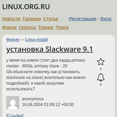
LINUX.ORG.RU
Новости
Галерея
Статьи
Регистрация
-
Вход
Форум
Опросы
Трекер
Поиск
Форум
—
Linux-install
установка Slackware 9.1
у мемя на компе стоят два харда,primary
master - 80Gb, primary slave - 20
0
Gb.обьясните новичку, как установить
slackware на slave( жлательно как можно
подробней). и какой загрузчик
0
использовать?
anonymous
16.06.2004 01:09:12 +00:00
Ссылка