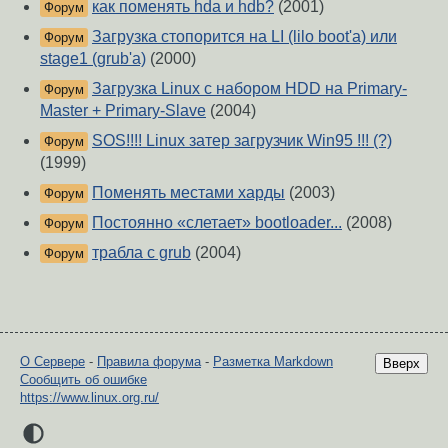
как поменять hda и hdb?
(2001)
Форум
Загрузка стопорится на LI (lilo boot'a) или
Форум
stage1 (grub'a)
(2000)
Загрузка Linux с набором HDD на Primary-
Форум
Master + Primary-Slave
(2004)
SOS!!!! Linux затер загрузчик Win95 !!! (?)
Форум
(1999)
Поменять местами харды
(2003)
Форум
Постоянно «слетает» bootloader...
(2008)
Форум
трабла с grub
(2004)
Форум
О Сервере
-
Правила форума
-
Разметка Markdown
Вверх
Сообщить об ошибке
https://www.linux.org.ru/