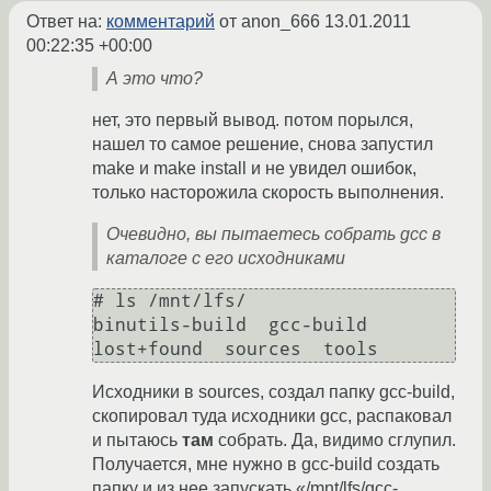
Ответ на:
комментарий
от anon_666
13.01.2011
00:22:35 +00:00
А это что?
нет, это первый вывод. потом порылся,
нашел то самое решение, снова запустил
make и make install и не увидел ошибок,
только насторожила скорость выполнения.
Очевидно, вы пытаетесь собрать gcc в
каталоге с его исходниками
# ls /mnt/lfs/

binutils-build  gcc-build  
lost+found  sources  tools
Исходники в sources, создал папку gcc-build,
скопировал туда исходники gcc, распаковал
и пытаюсь
там
собрать. Да, видимо сглупил.
Получается, мне нужно в gcc-build создать
папку и из нее запускать «/mnt/lfs/gcc-