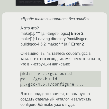
>Вроде make выполнился без ошибок
А это что?
make[1]: *** [all-target-libgcc]
Error 2
make[1]: Leaving directory `/mnt/lfs/gcc-
build/gcc-4.5.2' make: *** [all]
Error 2
Очевидно, вы пытаетесь собрать gcc в
каталоге с его исходниками, несмотря на то,
что в инструкции написано:
mkdir -v ../gcc-build

cd ../gcc-build

../gcc-4.5.1/configure ...
Это не поддерживается, те вам нужно
создать отдельный каталог, и запускать
configure && make уже оттуда.