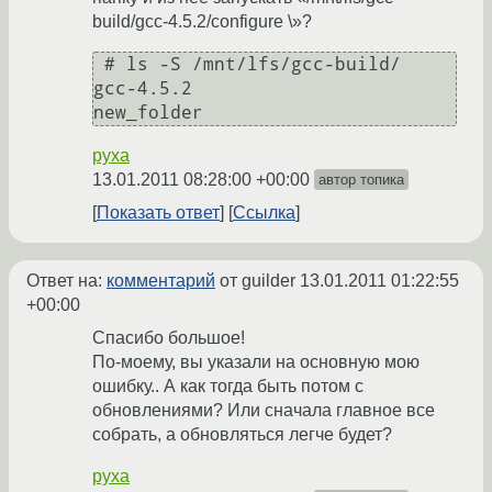
build/gcc-4.5.2/configure \»?
 # ls -S /mnt/lfs/gcc-build/

gcc-4.5.2

new_folder 
pyxa
13.01.2011 08:28:00 +00:00
автор топика
Показать ответ
Ссылка
Ответ на:
комментарий
от guilder
13.01.2011 01:22:55
+00:00
Спасибо большое!
По-моему, вы указали на основную мою
ошибку.. А как тогда быть потом с
обновлениями? Или сначала главное все
собрать, а обновляться легче будет?
pyxa