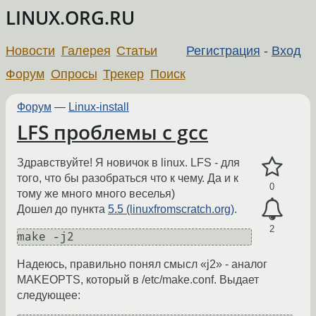
LINUX.ORG.RU
Новости
Галерея
Статьи
Регистрация
-
Вход
Форум
Опросы
Трекер
Поиск
Форум
—
Linux-install
LFS проблемы с gcc
Здравствуйте! Я новичок в linux. LFS - для
того, что бы разобраться что к чему. Да и к
0
тому же много много веселья)
Дошел до пункта
5.5 (linuxfromscratch.org)
.
2
make -j2
Надеюсь, правильно понял смысл «j2» - аналог
MAKEOPTS, который в /etc/make.conf. Выдает
следующее: