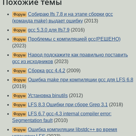
Похожие темы
Собираю lfs 7.8 и на этапе сборки gcc
Форум
(команда make) выдает ошибку
(2013)
gcc 5.3.0 для lfs7.9
(2016)
Форум
Проблемы с компиляцией gcc(РЕШЕНО)
Форум
(2023)
Народ подскажите как правильно поставить
Форум
gcc из исходников
(2023)
Сборка gcc 4.4.2
(2009)
Форум
Ошибка make при компиляции gcc для LFS 6.8
Форум
(2019)
Установка binutils
(2012)
Форум
LFS 8.3 Ошибки при сборе Grep 3.1
(2018)
Форум
LFS 6.7 gcc-4.3 internal compiler error:
Форум
Segmentation fault
(2010)
Ошибка компиляции libstdc++ во время
Форум