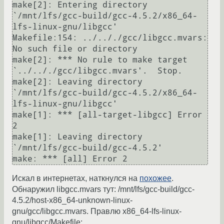
make[2]: Entering directory 
`/mnt/lfs/gcc-build/gcc-4.5.2/x86_64-
lfs-linux-gnu/libgcc'

Makefile:154: ../.././gcc/libgcc.mvars: 
No such file or directory

make[2]: *** No rule to make target 
`../.././gcc/libgcc.mvars'.  Stop.

make[2]: Leaving directory 
`/mnt/lfs/gcc-build/gcc-4.5.2/x86_64-
lfs-linux-gnu/libgcc'

make[1]: *** [all-target-libgcc] Error 
2

make[1]: Leaving directory 
`/mnt/lfs/gcc-build/gcc-4.5.2'

make: *** [all] Error 2
Искал в интернетах, наткнулся на
похожее
.
Обнаружил libgcc.mvars тут: /mnt/lfs/gcc-build/gcc-
4.5.2/host-x86_64-unknown-linux-
gnu/gcc/libgcc.mvars. Правлю x86_64-lfs-linux-
gnu/libgcc/Makefile: