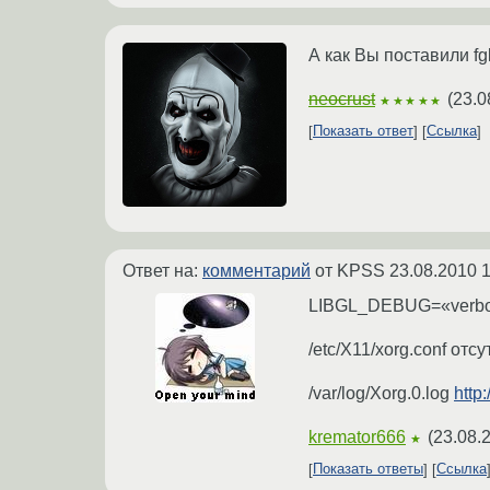
А как Вы поставили fg
neocrust
(
23.0
★★★★★
Показать ответ
Ссылка
Ответ на:
комментарий
от KPSS
23.08.2010 1
LIBGL_DEBUG=«verbos
/etc/X11/xorg.conf отс
/var/log/Xorg.0.log
http
kremator666
(
23.08.
★
Показать ответы
Ссылка