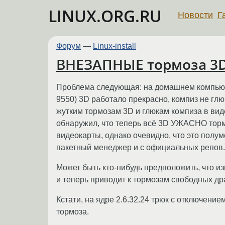
LINUX.ORG.RU
Новости
Г
Форум
—
Linux-install
ВНЕЗАПНЫЕ тормоза 3D 
Проблема следующая: на домашнем компьютере
9550) 3D работало прекрасно, компиз не глю
жутким тормозам 3D и глюкам компиза в ви
обнаружил, что теперь всё 3D УЖАСНО торм
видеокарты, однако очевидно, что это полум
пакетный менеджер и с официальных репов.
Может быть кто-нибудь предположить, что и
и теперь приводит к тормозам свободных д
Кстати, на ядре 2.6.32.24 трюк с отключение
тормоза.