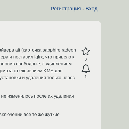
Регистрация
-
Вход
ера ati (карточка sapphire radeon
а и поставил fglrx, что привело к
0
тановив свободные, с удивлением
тормоза отключением KMS для
1
установки и удаления только через
 не изменилось после их удаления
 включении все те же жуткие