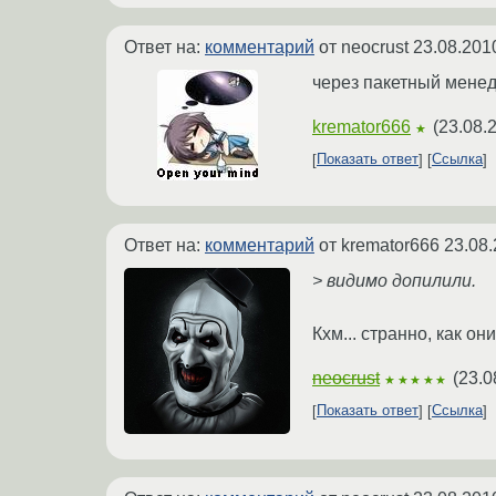
Ответ на:
комментарий
от neocrust
23.08.201
через пакетный менед
kremator666
(
23.08.
★
Показать ответ
Ссылка
Ответ на:
комментарий
от kremator666
23.08.
> видимо допилили.
Кхм... странно, как он
neocrust
(
23.0
★★★★★
Показать ответ
Ссылка