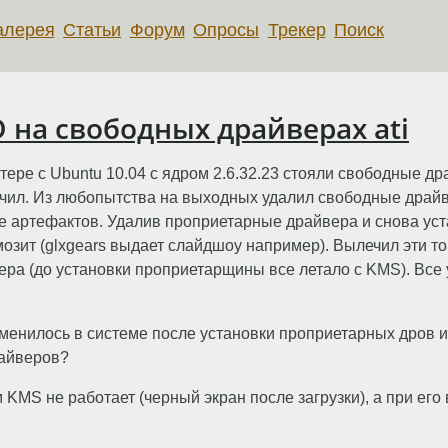
алерея
Статьи
Форум
Опросы
Трекер
Поиск
на свободных драйверах ati
 с Ubuntu 10.04 с ядром 2.6.32.23 стояли свободные драйв
чил. Из любопытства на выходных удалил свободные драйвер
де артефактов. Удалив проприетарные драйвера и снова ус
озит (glxgears выдает слайдшоу например). Вылечил эти 
ера (до установки проприетарщины все летало с KMS). Все 
зменилось в системе после установки проприетарных дров и
райверов?
м KMS не работает (черный экран после загрузки), а при его