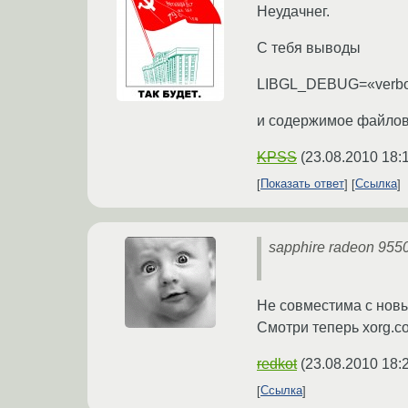
Неудачнег.
С тебя выводы
LIBGL_DEBUG=«verbos
и содержимое файлов /e
KPSS
(
23.08.2010 18:
Показать ответ
Ссылка
sapphire radeon 955
Не совместима с новы
Смотри теперь xorg.c
redkot
(
23.08.2010 18:
Ссылка