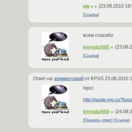
uju
(
23.08.2010 19:
★★
Ссылка
всем спасибо
kremator666
(
23.08.
★
Ссылка
Ответ на:
комментарий
от KPSS
23.08.2010 1
lspci:
http://paste.org.ru/?ka
kremator666
(
24.08.
★
Показать ответ
Ссылка