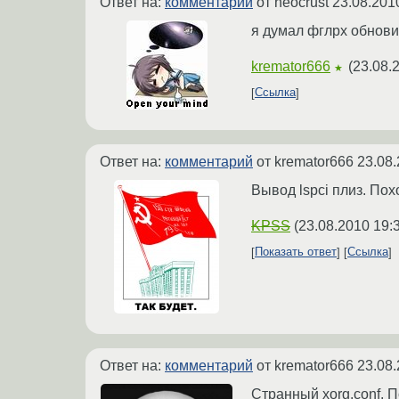
Ответ на:
комментарий
от neocrust
23.08.201
я думал фглрх обновил
kremator666
(
23.08.
★
Ссылка
Ответ на:
комментарий
от kremator666
23.08.
Вывод lspci плиз. По
KPSS
(
23.08.2010 19:
Показать ответ
Ссылка
Ответ на:
комментарий
от kremator666
23.08.
Странный xorg.conf. 