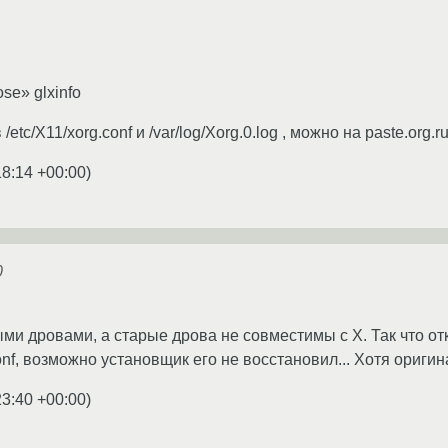
e» glxinfo
tc/X11/xorg.conf и /var/log/Xorg.0.log , можно на paste.org.r
18:14 +00:00
)
0
ми дровами, а старые дрова не совместимы с Х. Так что о
onf, возможно установщик его не восстановил... Хотя ориг
23:40 +00:00
)