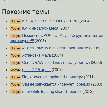
←
Linux-install
→
Похожие темы
KYLIX 3 and SuSE Linux 9.1 Pro
(2004)
Форум
Kylix не запускается
(2007)
Форум
Помогите СРОЧНО, Maya 4.5 ругается матом
Форум
при запуске!!!
(2003)
«CorelDraw 9» и «CorelPhotoPaint 9»
(2005)
Форум
Установка Maya
(2004)
Форум
CorelDRAW 9 for Linux не запускается
(2003)
Форум
glibc-2.2.5 again
(2007)
Форум
Подключение libpthread к линкеру
(2011)
Форум
VIM не запускается - требует libperl.so
(2003)
Форум
error while loading shared libraries
(2012)
Форум