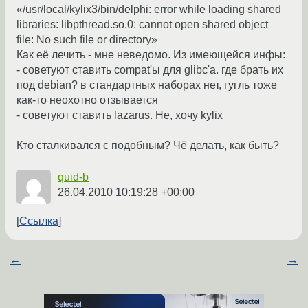
«/usr/local/kylix3/bin/delphi: error while loading shared
libraries: libpthread.so.0: cannot open shared object
file: No such file or directory»
Как её лечить - мне неведомо. Из имеющейся инфы:
- советуют ставить compat'ы для glibc'а. где брать их
под debian? в стандартных наборах нет, гугль тоже
как-то неохотно отзывается
- советуют ставить lazarus. Не, хочу kylix
Кто сталкивался с подобным? Чё делать, как быть?
quid-b
26.04.2010 10:19:28 +00:00
Ссылка
←
→