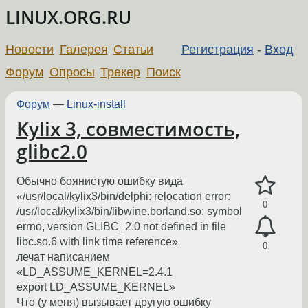
LINUX.ORG.RU
Новости
Галерея
Статьи
Регистрация
-
Вход
Форум
Опросы
Трекер
Поиск
Форум
—
Linux-install
Kylix 3, совместимость,
glibc2.0
Обычно боянистую ошибку вида
«/usr/local/kylix3/bin/delphi: relocation error:
0
/usr/local/kylix3/bin/libwine.borland.so: symbol
errno, version GLIBC_2.0 not defined in file
libc.so.6 with link time reference»
0
лечат написанием
«LD_ASSUME_KERNEL=2.4.1
export LD_ASSUME_KERNEL»
Что (у меня) вызывает другую ошибку