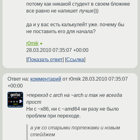
потому как никакой студент в своем бложике
все равно не напишет лучше)))
да и у вас есть калькулейт уже. почему бы
не поставить его для начала?
r0mik
★
28.03.2010 07:35:07 +00:00
Показать ответ
Ссылка
Ответ на:
комментарий
от r0mik
28.03.2010 07:35:07
+00:00
>переход с arch на ~arch и так не всегда
прост
Ни с ~x86, ни с ~amd64 ни разу не было
проблем при переходе.
а уж со старыми портежами и новым
стейджем