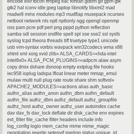
encode exif fbcon ffmpeg flac fortran gdbm gif gpm gtk
gtk2 hal iconv idle jpeg laptop libnotify libxml2 mad
madwifi mmx modules mp3 mudflap musepack ncurses
netboot network nls nptl nptlonly ogg opengl openmp
oss pam pcre pdf perl png pppd python reflection
samba sdl session sndfile spell spl sse sse2 ssl sysfs
syslog tcpd theora threads tiff truetype type1 unicode
usb vim-syntax vorbis wavpack win32codecs wma x86
xhtml xml xorg xvid zlib» ALSA_CARDS=«hda-intel
intel8x0» ALSA_PCM_PLUGINS=«adpcm alaw asym
copy dmix dshare dsnoop empty extplug file hooks
iec958 ioplug ladspa lfloat linear meter mmap_emul
mulaw multi null plug rate route share shm softvol»
APACHE2_MODULES=«actions alias auth_basic
authn_alias authn_anon authn_dbm authn_default
authn_file authz_dbm authz_default authz_groupfile
authz_host authz_owner authz_user autoindex cache
dav dav_fs dav_lock deflate dir disk_cache env expires
ext_filter file_cache filter headers include info
log_config logio mem_cache mime mime_magic
negotiation rewrite setenvif speling status unique_id