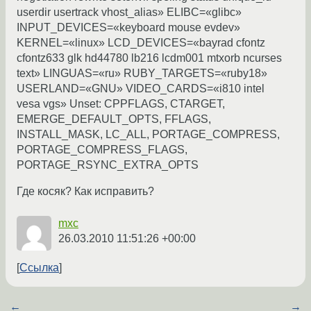
userdir usertrack vhost_alias» ELIBC=«glibc»
INPUT_DEVICES=«keyboard mouse evdev»
KERNEL=«linux» LCD_DEVICES=«bayrad cfontz
cfontz633 glk hd44780 lb216 lcdm001 mtxorb ncurses
text» LINGUAS=«ru» RUBY_TARGETS=«ruby18»
USERLAND=«GNU» VIDEO_CARDS=«i810 intel
vesa vgs» Unset: CPPFLAGS, CTARGET,
EMERGE_DEFAULT_OPTS, FFLAGS,
INSTALL_MASK, LC_ALL, PORTAGE_COMPRESS,
PORTAGE_COMPRESS_FLAGS,
PORTAGE_RSYNC_EXTRA_OPTS
Где косяк? Как исправить?
mxc
26.03.2010 11:51:26 +00:00
Ссылка
←
→