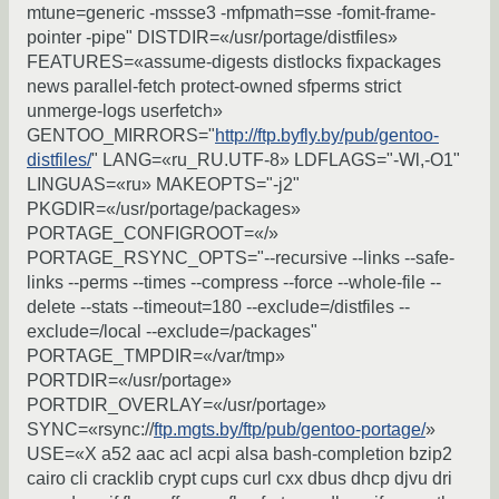
mtune=generic -mssse3 -mfpmath=sse -fomit-frame-
pointer -pipe" DISTDIR=«/usr/portage/distfiles»
FEATURES=«assume-digests distlocks fixpackages
news parallel-fetch protect-owned sfperms strict
unmerge-logs userfetch»
GENTOO_MIRRORS="
http://ftp.byfly.by/pub/gentoo-
distfiles/
" LANG=«ru_RU.UTF-8» LDFLAGS="-Wl,-O1"
LINGUAS=«ru» MAKEOPTS="-j2"
PKGDIR=«/usr/portage/packages»
PORTAGE_CONFIGROOT=«/»
PORTAGE_RSYNC_OPTS="--recursive --links --safe-
links --perms --times --compress --force --whole-file --
delete --stats --timeout=180 --exclude=/distfiles --
exclude=/local --exclude=/packages"
PORTAGE_TMPDIR=«/var/tmp»
PORTDIR=«/usr/portage»
PORTDIR_OVERLAY=«/usr/portage»
SYNC=«rsync://
ftp.mgts.by/ftp/pub/gentoo-portage/
»
USE=«X a52 aac acl acpi alsa bash-completion bzip2
cairo cli cracklib crypt cups curl cxx dbus dhcp djvu dri