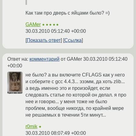
Как там про дверь с яйцами было? =)
GAMer
★★★★★
30.03.2010 05:12:40 +00:00
Показать ответ
Ссылка
Ответ на:
комментарий
от GAMer
30.03.2010 05:12:40
+00:00
не было? а вы включите CFLAGS как у него
и соберите с gcc 4.4.3... эээмм, да хоть zlib...
а ведь именно это и произойдет, если
следовать статье по которой он делал. я про
нее и говорю... у меня тоже не было
проблем, вообще никогда, по крайней мере
не решаемых в течении 5ти минут...
r0mik
★
30.03.2010 08:07:49 +00:00