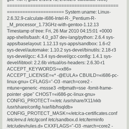
===========================================
====================== System uname: Linux-
2.6.32.9-calculate-i686-Intel-R-_Pentium-R-
_M_processor_1.73GHz-with-gentoo-1.12.13
Timestamp of tree: Fri, 26 Mar 2010 04:15:01 +0000
app-shells/bash: 4.0_p37 dev-lang/python: 2.6.4 sys-
apps/baselayout: 1.12.13 sys-apps/sandbox: 1.6-r2
sys-devel/automake: 1.10.2 sys-devel/binutils: 2.18-r3
sys-devel/gcc: 4.3.4 sys-devel/gcc-config: 1.4.1 sys-
devel/libtool: 2.2.6b virtual/os-headers: 2.6.30-r1
ACCEPT_KEYWORDS=«x86»
ACCEPT_LICENSE=«* -@EULA» CBUILD=«i686-pc-
linux-gnu» CFLAGS="-O3 -march=core2 -
mtune=generic -mssse3 -mfpmath=sse -fomit-frame-
pointer -pipe" CHOST=«i686-pc-linux-gnu»
CONFIG_PROTECT=«/etc /usr/share/X11/xkb
/usr/share/config /var/lib/hsqldb»
CONFIG_PROTECT_MASK=«/etc/ca-certificates.conf
/etc/env.d /etc/gconf /etc/sandbox.d /etc/terminfo
/etc/udev/rules.d» CXXFLAGS="-O3 -march=core2 -