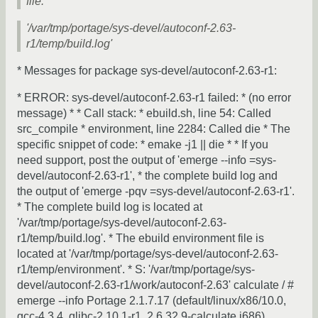
file:
'/var/tmp/portage/sys-devel/autoconf-2.63-
r1/temp/build.log'
* Messages for package sys-devel/autoconf-2.63-r1:
* ERROR: sys-devel/autoconf-2.63-r1 failed: * (no error
message) * * Call stack: * ebuild.sh, line 54: Called
src_compile * environment, line 2284: Called die * The
specific snippet of code: * emake -j1 || die * * If you
need support, post the output of 'emerge --info =sys-
devel/autoconf-2.63-r1', * the complete build log and
the output of 'emerge -pqv =sys-devel/autoconf-2.63-r1'.
* The complete build log is located at
'/var/tmp/portage/sys-devel/autoconf-2.63-
r1/temp/build.log'. * The ebuild environment file is
located at '/var/tmp/portage/sys-devel/autoconf-2.63-
r1/temp/environment'. * S: '/var/tmp/portage/sys-
devel/autoconf-2.63-r1/work/autoconf-2.63' calculate / #
emerge --info Portage 2.1.7.17 (default/linux/x86/10.0,
gcc-4.3.4, glibc-2.10.1-r1, 2.6.32.9-calculate i686)