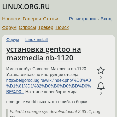
LINUX.ORG.RU
Новости
Галерея
Статьи
Регистрация
-
Вход
Форум
Опросы
Трекер
Поиск
Форум
—
Linux-install
установка gentoo на
maxmedia nb-1120
Имею нетбук Cameron Maxmedia nb-1120.
Устанавливаю по инструкции отсюда:
0
http://belgorod.lug.ru/wiki/index.php/%D0%A3
%D1%81%D1%82%D0%B0%D0%BD%D0%
BE%D0...
На этапе пересборки мира:
0
emerge -e world вылетатет ошибка сборки:
Failed to emerge sys-devel/autoconf-2.63-r1, Log