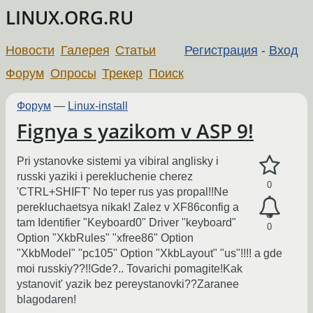
LINUX.ORG.RU
Новости
Галерея
Статьи
Регистрация
-
Вход
Форум
Опросы
Трекер
Поиск
Форум
—
Linux-install
Fignya s yazikom v ASP 9!
Pri ystanovke sistemi ya vibiral anglisky i
russki yaziki i perekluchenie cherez
0
'CTRL+SHIFT' No teper rus yas propal!!Ne
perekluchaetsya nikak! Zalez v XF86config a
tam Identifier "Keyboard0" Driver "keyboard"
0
Option "XkbRules" "xfree86" Option
"XkbModel" "pc105" Option "XkbLayout" "us"!!!! a gde
moi russkiy??!!Gde?.. Tovarichi pomagite!Kak
ystanovit' yazik bez pereystanovki??Zaranee
blagodaren!