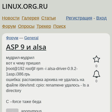
LINUX.ORG.RU
Новости
Галерея
Статьи
Регистрация
-
Вход
Форум
Опросы
Трекер
Поиск
Форум
—
General
ASP 9 и alsa
мудрил-мудрил
вот к чему пришел
0
[root@192 root]# rpm -i alsa-driver-0.9.2-
1asp.i386.rpь
ошибка: распаковка архива не удалась на
0
файле /dev/snd: cpio: renameне удалось - Is a
directory
С --force таже беда
anonymous