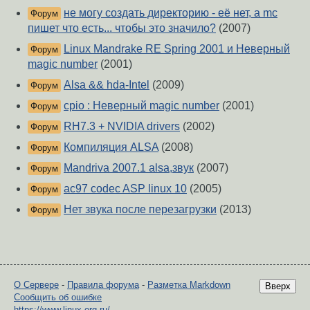
не могу создать директорию - её нет, а mc
Форум
пишет что есть... чтобы это значило?
(2007)
Linux Mandrake RE Spring 2001 и Неверный
Форум
magic number
(2001)
Alsa && hda-Intel
(2009)
Форум
cpio : Неверный magic number
(2001)
Форум
RH7.3 + NVIDIA drivers
(2002)
Форум
Компиляция ALSA
(2008)
Форум
Mandriva 2007.1 alsa,звук
(2007)
Форум
ac97 codec ASP linux 10
(2005)
Форум
Нет звука после перезагрузки
(2013)
Форум
О Сервере
-
Правила форума
-
Разметка Markdown
Вверх
Сообщить об ошибке
https://www.linux.org.ru/