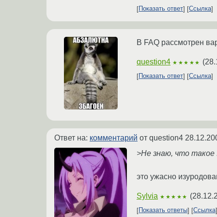
Показать ответ
Ссылка
В FAQ рассмотрен вар
question4
(
28.
★★★★★
Показать ответ
Ссылка
Ответ на:
комментарий
от question4
28.12.20
>Не знаю, что такое 
это ужасно изуродова
Sylvia
(
28.12.
★★★★★
Показать ответы
Ссылка