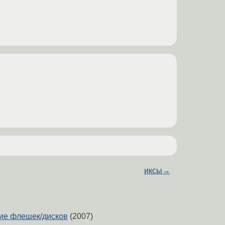
иксы
→
ие флешек/дисков
(2007)