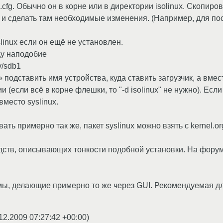
.cfg. Обычно он в корне или в директории isolinux. Скопирова
AT) и сделать там необходимые изменения. (Например, для п
slinux если он ещё не установлен.
ду наподобие
ev/sdb1
» подставить имя устройства, куда ставить загрузчик, а вме
(если всё в корне флешки, то "-d isolinux" не нужно). Ес
вместо syslinux.
ть примерно так же, пакет syslinux можно взять с kernel.or
дств, описывающих тонкости подобной установки. На фору
ы, делающие примерно то же через GUI. Рекомендуемая дл
12.2009 07:27:42 +00:00
)