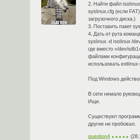
2. Найти файл isolinux
syslinux.cfg (если F
загрузочного диска.)
3. Поставить пакет sy
4. Дать от рута коман
syslinux -d isolinux /d
где вместо «/dev/sdb1
файлами конфигурации 
использовать extlinux 
Под Windows действова
В сети немало руково
Ищи.
Существуют программ
другие не пробовал.
question4
(
28.
★★★★★