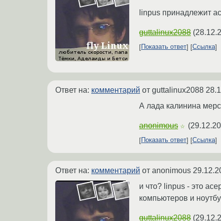
linpus принадлежит а
guttalinux2088
(
28.12.
Показать ответ
Ссылка
Ответ на:
комментарий
от guttalinux2088
28.1
А лада калинина мерс
anonimous
(
29.12.20
☆
Показать ответ
Ссылка
Ответ на:
комментарий
от anonimous
29.12.2
и что? linpus - это а
компьютеров и ноутб
guttalinux2088
(
29.12.