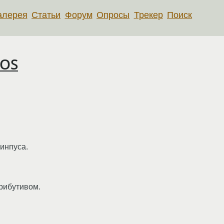
алерея
Статьи
Форум
Опросы
Трекер
Поиск
kOS
инпуса.
рибутивом.