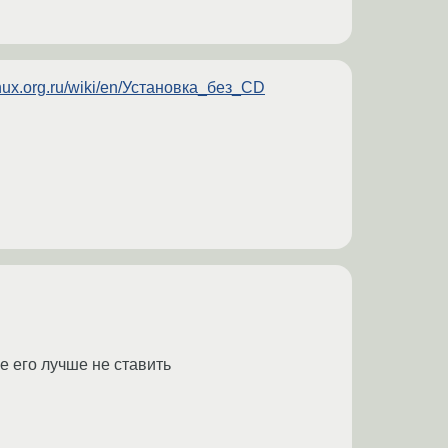
inux.org.ru/wiki/en/Установка_без_CD
е его лучше не ставить