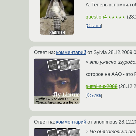
А. Теперь вспомнил о
question4
(
28.
★★★★★
Ссылка
Ответ на:
комментарий
от Sylvia
28.12.2009 0
> это ужасно изуродо
которое на AAO - это
guttalinux2088
(
28.12.
Ссылка
Ответ на:
комментарий
от anonimous
28.12.2
> Не обязательно от