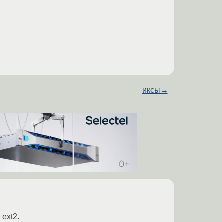
иксы
→
ext2.