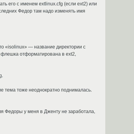
ть его с именем extlinux.cfg (если ext2) или
оследних Федор там надо изменять имя
сто «isolinux» — название директории с
ли флешка отформатирована в ext2,
g.
ме тема тоже неоднократно поднималась.
я Федоры у меня в Дженту не заработала,