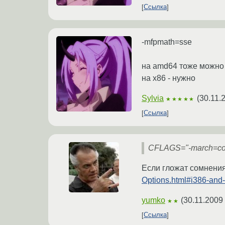
Ссылка
-mfpmath=sse
на amd64 тоже можно не
на x86 - нужно
Sylvia
(
30.11.
★★★★★
Ссылка
CFLAGS="-march=core
Если гложат сомнения,
Options.html#i386-and
yumko
(
30.11.2009
★★
Ссылка