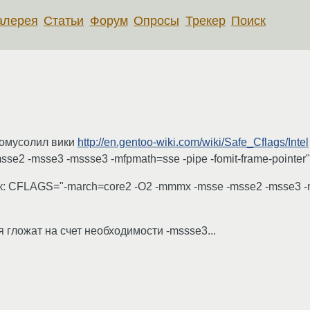
алерея
Статьи
Форум
Опросы
Трекер
Поиск
 Помусолил вики
http://en.gentoo-wiki.com/wiki/Safe_Cflags/Intel
2 -msse3 -mssse3 -mfpmath=sse -pipe -fomit-frame-pointer"
ак: CFLAGS="-march=core2 -O2 -mmmx -msse -msse2 -msse3 -
гложат на счет необходимости -mssse3...