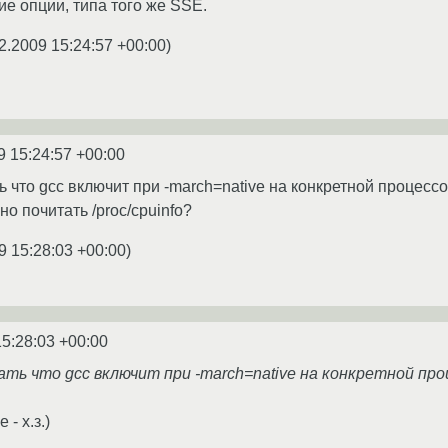
ие опции, типа того же SSE.
2.2009 15:24:57 +00:00
)
9 15:24:57 +00:00
ь что gcc включит при -march=native на конкретной процесс
о почитать /proc/cpuinfo?
9 15:28:03 +00:00
)
15:28:03 +00:00
ать что gcc включит при -march=native на конкретной пр
- х.з.)