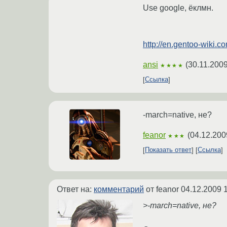
Use google, ёклмн.
http://en.gentoo-wiki.c
ansi
(
30.11.2009
★★★★
Ссылка
-march=native, не?
feanor
(
04.12.200
★★★
Показать ответ
Ссылка
Ответ на:
комментарий
от feanor
04.12.2009 
>-march=native, не?