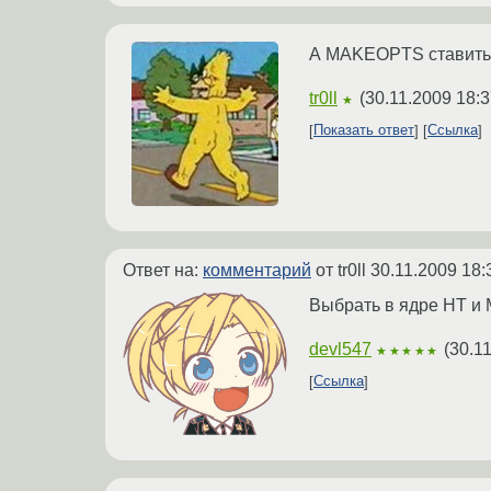
А MAKEOPTS ставить j
tr0ll
(
30.11.2009 18:3
★
Показать ответ
Ссылка
Ответ на:
комментарий
от tr0ll
30.11.2009 18:
Выбрать в ядре HT и M
devl547
(
30.1
★★★★★
Ссылка