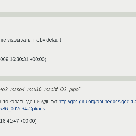
 указывать, т.к. by default
2009 16:30:31 +00:00
)
2 -msse4 -mcx16 -msahf -O2 -pipe"
 то копать где-нибудь тут
http://gcc.gnu.org/onlinedocs/gcc-
-x86_002d64-Options
 16:41:47 +00:00
)