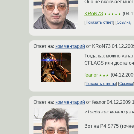
Оно не включает мног
KRoN73
(
04.1
★★★★★
Показать ответ
Ссылка
Ответ на:
комментарий
от KRoN73
04.12.200
Тогда как можно узнат
CFLAGS или достаточн
feanor
(
04.12.200
★★★
Показать ответы
Ссылка
Ответ на:
комментарий
от feanor
04.12.2009 
>Тогда как можно узн
Вот на P4 S775 (точнее 