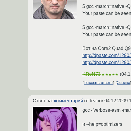
$ gcc -march=native -Q 
Your paste can be seen
$ gcc -march=native -Q
Your paste can be seen
Вот на Core2 Quad Q9
http://dpaste.com/1290
http://dpaste.com/1290
KRoN73
(
04.1
★★★★★
Показать ответы
Ссылка
Ответ на:
комментарий
от feanor
04.12.2009 
gcc -fverbose-asm -mar
и --help=optimizers