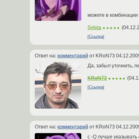
можете в комбинации
Sylvia
(
04.12.
★★★★★
Ссылка
Ответ на:
комментарий
от KRoN73
04.12.200
Да, забыл уточнить, п
KRoN73
(
04.1
★★★★★
Ссылка
Ответ на:
комментарий
от KRoN73
04.12.200
с -Q лучше указывать 