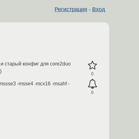
Регистрация
-
Вход
и старый конфиг для core2duo
)
0
mssse3 -msse4 -mcx16 -msahf -
0