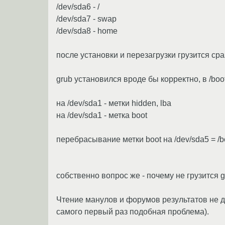
/dev/sda6 - /
/dev/sda7 - swap
/dev/sda8 - home
после установки и перезагрузки грузится сра
grub установился вроде бы корректно, в /boo
на /dev/sda1 - метки hidden, lba
на /dev/sda1 - метка boot
перебрасывание метки boot на /dev/sda5 = /bo
собственно вопрос же - почему не грузится g
Чтение манулов и форумов результатов не да
самого первый раз подобная проблема).