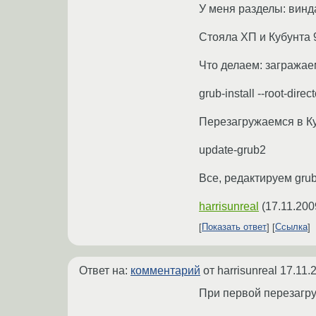
У меня разделы: винда,
Стояла ХП и Кубунта 9
Что делаем: загражае
grub-install --root-dir
Перезагружаемся в Куб
update-grub2
Все, редактируем grub.
harrisunreal
(
17.11.200
Показать ответ
Ссылка
Ответ на:
комментарий
от harrisunreal
17.11.
При первой перезагру