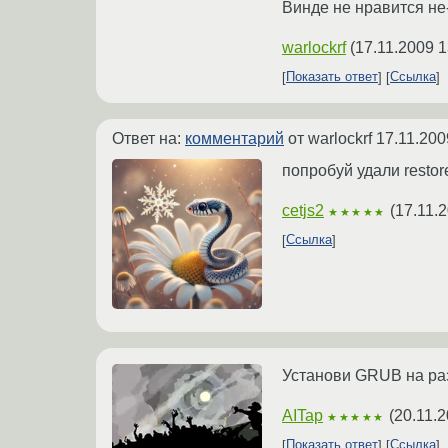
Винде не нравится не
warlockrf
(
17.11.2009 1
Показать ответ
Ссылка
Ответ на:
комментарий
от warlockrf
17.11.200
попробуй удали restor
cetjs2
(
17.11.
★★★★★
Ссылка
Установи GRUB на раз
AITap
(
20.11.2
★★★★★
Показать ответ
Ссылка