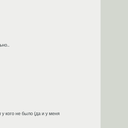
ьно..
у кого не было (да и у меня