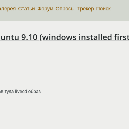
алерея
Статьи
Форум
Опросы
Трекер
Поиск
tu 9.10 (windows installed first
в туда livecd образ