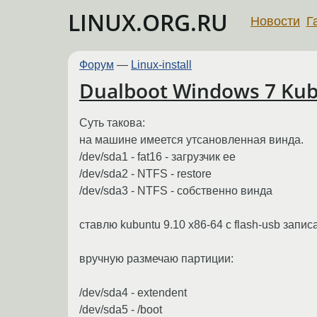
LINUX.ORG.RU
Новости
Г
Форум
—
Linux-install
Dualboot Windows 7 Kubun
Суть такова:
на машине имеется утсановленная винда.
/dev/sda1 - fat16 - загрузчик ее
/dev/sda2 - NTFS - restore
/dev/sda3 - NTFS - собственно винда
ставлю kubuntu 9.10 x86-64 с flash-usb записа
вручную размечаю партиции:
/dev/sda4 - extendent
/dev/sda5 - /boot