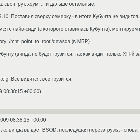
 своп, рут, хоум, ... и дальше остальные.
.10. Поставил сверху семерку - в итоге Кубунта не видится.
мся с лайв-сиди (с которого ставилась Кубунта), монтируем
ectory=/mnt_point_to_root /dev/sda (в МБР)
унту (винда не будет грузится, так как видит только ХП-й з
cfg. Все видится, все грузится.
9 08:38:15 +00:00
)
2009 08:38:15 +00:00
зке винда выдает BSOD, последущая перезагрузка - снова 