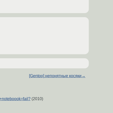
[Gentoo] непонятные косяки
→
+noteboook=fail?
(2010)