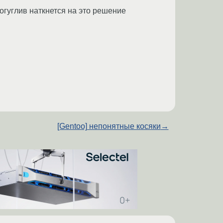
погуглив наткнется на это решение
[Gentoo] непонятные косяки
→