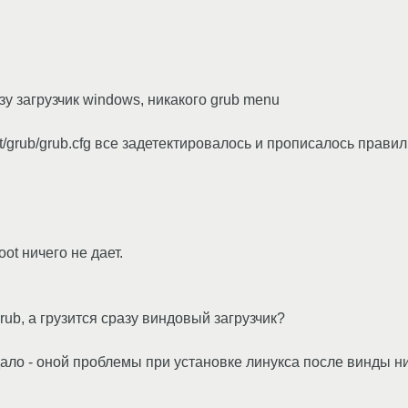
зу загрузчик windows, никакого grub menu
t/grub/grub.cfg все задетектировалось и прописалось правил
ot ничего не дает.
rub, а грузится сразу виндовый загрузчик?
ло - оной проблемы при установке линукса после винды ни 