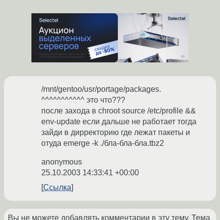
/mnt/gentoo/usr/portage/packages.
^^^^^^^^^^^ это что???
после захода в chroot source /etc/profile &&
env-update если дальше не работает тогда
зайди в дирректорию где лежат пакеты и
отуда emerge -k ./бла-бла-бла.tbz2
anonymous
25.10.2003 14:33:41 +00:00
Ссылка
Вы не можете добавлять комментарии в эту тему. Тема