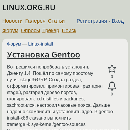
LINUX.ORG.RU
Новости
Галерея
Статьи
Регистрация
-
Вход
Форум
Опросы
Трекер
Поиск
Форум
—
Linux-install
Установка Gentoo
Вот решился попробовать установить
Дженту 1.4. Пошёл по самому простому
0
пути - stage3+GRP. Создал раздел,
отформатировал, примонтировал, разтарил
stage3, разтарил дерево портов,
0
скопировал с cd distfiles и packages,
заchrootился, настроил часовые пояса. Дальше
надобно скомпилить и установить ядро. В gentoo-
install-x86 сказано выполнить
#emerge -k sys-kernel/gentoo-sources