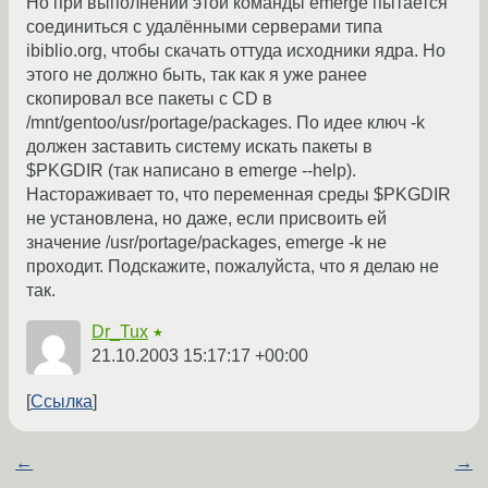
Но при выполнении этой команды emerge пытается
соединиться с удалёнными серверами типа
ibiblio.org, чтобы скачать оттуда исходники ядра. Но
этого не должно быть, так как я уже ранее
скопировал все пакеты с CD в
/mnt/gentoo/usr/portage/packages. По идее ключ -k
должен заставить систему искать пакеты в
$PKGDIR (так написано в emerge --help).
Настораживает то, что переменная среды $PKGDIR
не установлена, но даже, если присвоить ей
значение /usr/portage/packages, emerge -k не
проходит. Подскажите, пожалуйста, что я делаю не
так.
Dr_Tux
★
21.10.2003 15:17:17 +00:00
Ссылка
←
→