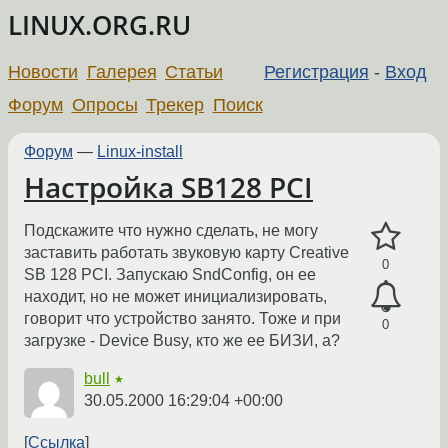
LINUX.ORG.RU
Новости
Галерея
Статьи
Регистрация
-
Вход
Форум
Опросы
Трекер
Поиск
Форум
—
Linux-install
Настройка SB128 PCI
Подскажите что нужно сделать, не могу
заставить работать звуковую карту Creative
0
SB 128 PCI. Запускаю SndConfig, он ее
находит, но не может инициализировать,
говорит что устройство занято. Тоже и при
0
загрузке - Device Busy, кто же ее БИЗИ, а?
bull
★
30.05.2000 16:29:04 +00:00
Ссылка