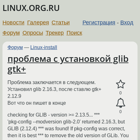
LINUX.ORG.RU
Новости
Галерея
Статьи
Регистрация
-
Вход
Форум
Опросы
Трекер
Поиск
Форум
—
Linux-install
проблема с установкой glib
gtk+
Проблема заключается в следующем.
Установил glib 2.16.3, после ставлю gtk+
0
2.12.9
Вот что он пишет в конце
0
checking for GLIB - version >= 2.13.5... ***
'pkg-config --modversion glib-2.0' returned 2.16.3, but
GLIB (2.12.4) *** was found! If pkg-config was correct,
then it is best *** to remove the old version of GLib. You