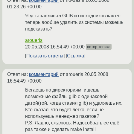
Ответ на:
комментарий
от no-dashi
20.05.2008
01:23:26 +00:00
Я устанавливал GLIB из исходников как её
теперь вообще удалить из системы можешь
подсказать?
aroueris
20.05.2008 16:54:49 +00:00
автор топика
Показать ответы
Ссылка
Ответ на:
комментарий
от aroueris
20.05.2008
16:54:49 +00:00
Бегаешь по директориям, ищешь
возможные файлы glib с одинаковой
датой(той, когда ставил glib) и удаляешь их.
Кто сказал, что будет легко, если не
используешь менеджер пакетов?
P.S. Ладно, сжалюсь. Надособрать её ешё
раз также и сделать make install