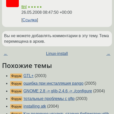
ttnl
★★★★★
26.05.2008 08:47:50 +00:00
Ссылка
Вы не можете добавлять комментарии в эту тему. Тема
перемещена в архив.
←
Linux-install
→
Похожие темы
GTL+
(2003)
Форум
ошибка при инсталляция pango
(2005)
Форум
GNOME 2.8 -> glib-2.4.6 -> ./configure
(2004)
Форум
тотальные проблемы с gftp
(2003)
Форум
installing atk
(2004)
Форум
Как половчее удалить старую библиотеку glib