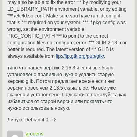
may also be able to fix the error *** by modifying your
LD_LIBRARY_PATH enviroment variable, or by editing
*** /etc/ld.so.conf. Make sure you have run ldconfig if
that is *** required on your system. *** If pkg-config was
wrong, set the environment variable
PKG_CONFIG_PATH *** to point to the correct
configuration files no configure: error: *** GLIB 2.13.5 or
better is required. The latest version of *** GLIB is
always available from
ftp://ftp.gtk.org/pub/gtk/
.
типо что нашел версию 2.16.3 и если все было
установлено правильно нужно удалить старую
версию glib. Потом предлагает все же если нет
версии новее чем 2.13.5 скачать ее. Но все уже
скачено и установлено. Подскажите пожалуйста как
избавиться от старой версии или показать что
нужно использовать новую.
Линукс Debian 4.0 - r2
aroueris