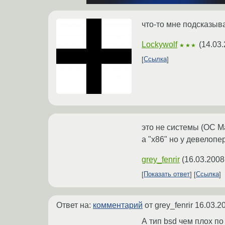
что-то мне подсказывае
Lockywolf
(
14.03.
★★★
Ссылка
это не системы (ОС Ма
а "x86" но у девелопе
grey_fenrir
(
16.03.2008
Показать ответ
Ссылка
Ответ на:
комментарий
от grey_fenrir
16.03.2
А тип bsd чем плох п