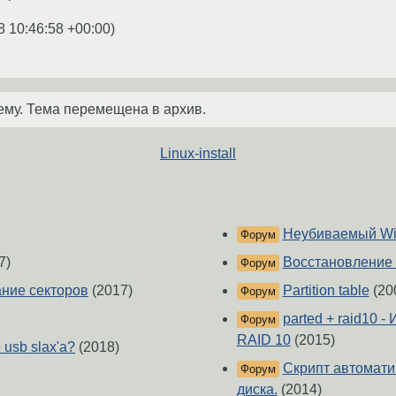
8 10:46:58 +00:00
)
ему. Тема перемещена в архив.
Linux-install
Неубиваемый Win
Форум
7)
Восстановление 
Форум
ание секторов
(2017)
Partition table
(20
Форум
parted + raid10 
Форум
RAID 10
(2015)
 usb slax'а?
(2018)
Скрипт автомати
Форум
диска.
(2014)