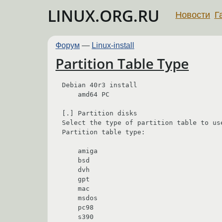
LINUX.ORG.RU
Новости
Г
Форум
—
Linux-install
Partition Table Type
Debian 40r3 install

    amd64 PC

[.] Partition disks

Select the type of partition table to use
Partition table type:

    amiga

    bsd

    dvh

    gpt

    mac

    msdos

    pc98

    s390
