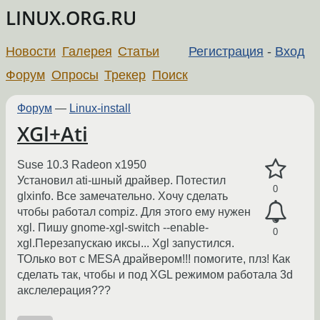
LINUX.ORG.RU
Новости
Галерея
Статьи
Регистрация
-
Вход
Форум
Опросы
Трекер
Поиск
Форум
—
Linux-install
XGl+Ati
Suse 10.3 Radeon x1950
Установил ati-шный драйвер. Потестил
0
glxinfo. Все замечательно. Хочу сделать
чтобы работал compiz. Для этого ему нужен
xgl. Пишу gnome-xgl-switch --enable-
0
xgl.Перезапускаю иксы... Xgl запустился.
ТОлько вот с MESA драйвером!!! помогите, плз! Как
сделать так, чтобы и под XGL режимом работала 3d
акслелерация???