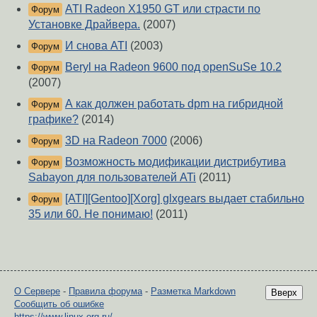
ATI Radeon X1950 GT или страсти по
Форум
Установке Драйвера.
(2007)
И снова ATI
(2003)
Форум
Beryl на Radeon 9600 под openSuSe 10.2
Форум
(2007)
А как должен работать dpm на гибридной
Форум
графике?
(2014)
3D на Radeon 7000
(2006)
Форум
Возможность модификации дистрибутива
Форум
Sabayon для пользователей ATi
(2011)
[ATI][Gentoo][Xorg] glxgears выдает стабильно
Форум
35 или 60. Не понимаю!
(2011)
О Сервере
-
Правила форума
-
Разметка Markdown
Вверх
Сообщить об ошибке
https://www.linux.org.ru/