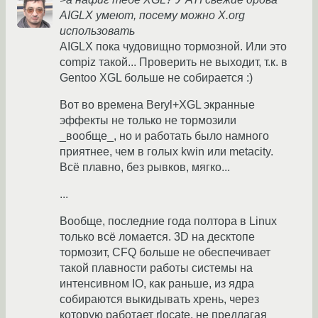
AIGLX умеют, посему можно X.org
использовать
AIGLX пока чудовищно тормозной. Или это
compiz такой... Проверить не выходит, т.к. в
Gentoo XGL больше не собирается :)
Вот во времена Beryl+XGL экранные
эффекты не только не тормозили
_вообще_, но и работать было намного
приятнее, чем в голых kwin или metacity.
Всё плавно, без рывков, мягко...
...
Вообще, последние года полтора в Linux
только всё ломается. 3D на десктопе
тормозит, CFQ больше не обеспечивает
такой плавности работы системы на
интенсивном IO, как раньше, из ядра
собираются выкидывать хрень, через
которую работает rlocate, не предлагая