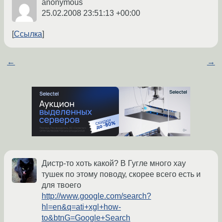
anonymous
25.02.2008 23:51:13 +00:00
Ссылка
←
→
Дистр-то хоть какой? В Гугле много хау
тушек по этому поводу, скорее всего есть и
для твоего
http://www.google.com/search?
hl=en&q=ati+xgl+how-
to&btnG=Google+Search