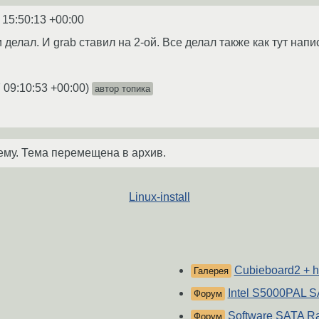
 15:50:13 +00:00
 делал. И grab ставил на 2-ой. Все делал также как тут напи
 09:10:53 +00:00
)
автор топика
ему. Тема перемещена в архив.
Linux-install
Cubieboard2 + 
Галерея
Intel S5000PAL 
Форум
Software SATA R
Форум