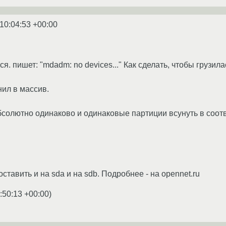
10:04:53 +00:00
тся. пишет: "mdadm: no devices..." Как сделать, чтобы грузил
нил в массив.
солютно одинаково и одинаковые партиции всунуть в соотве
оставить и на sda и на sdb. Подробнее - на opennet.ru
:50:13 +00:00
)