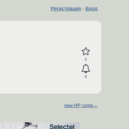
Регистрация
-
Вход
0
0
new HP comp
→