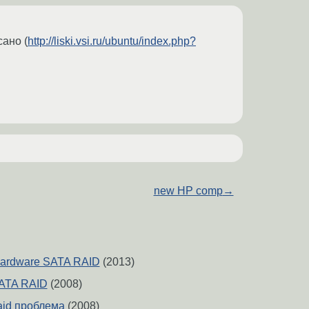
сано (
http://liski.vsi.ru/ubuntu/index.php?
new HP comp
→
hardware SATA RAID
(2013)
SATA RAID
(2008)
aid проблема
(2008)