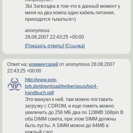
ЗЫ Загвоздка в том что в данный момент у
меня на два компа один кабель питания,
приходится тыкаться=)
anonymous
28.08.2007 22:43:25 +00:00
Показать ответы
Ссылка
Ответ на:
комментарий
от anonymous
28.08.2007
22:43:25 +00:00
http://www.pop-
brb.de/download/treiber/asus/txp4-
handbuch.pdf
Это мануал к ней, там можно поставить
загрузку с CDROM, и еще память можно
увеличить до 256 МБ два по 128MB 168pin В
оба DIMM сокета, при этом SIMM должны
быть пусты. А SIMM можно до 64MB в
каждый слот.