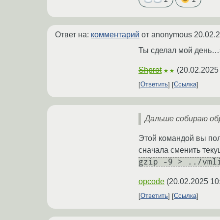
Ответ на:
комментарий
от anonymous
20.02.
Ты сделал мой день…
Shprot
(
20.02.2025
★★
Ответить
Ссылка
Дальше собираю обратн
Этой командой вы пол
сначала сменить тек
gzip -9 > ../vml
opcode
(
20.02.2025 10
Ответить
Ссылка