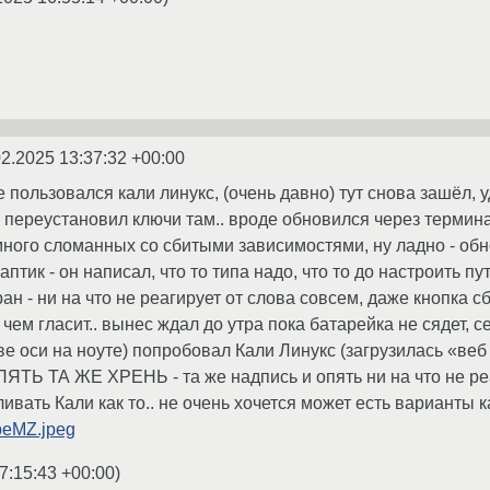
02.2025 13:37:32 +00:00
 пользовался кали линукс, (очень давно) тут снова зашёл, 
 переустановил ключи там.. вроде обновился через термина
много сломанных со сбитыми зависимостями, ну ладно - обно
птик - он написал, что то типа надо, что то до настроить п
 - ни на что не реагирует от слова совсем, даже кнопка сб
 чем гласит.. вынес ждал до утра пока батарейка не сядет, с
ве оси на ноуте) попробовал Кали Линукс (загрузилась «веб
ЯТЬ ТА ЖЕ ХРЕНЬ - та же надпись и опять ни на что не ре
вать Кали как то.. не очень хочется может есть варианты к
TpeMZ.jpeg
7:15:43 +00:00
)