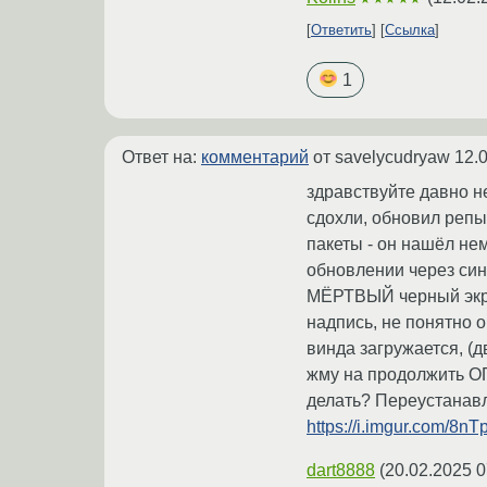
Ответить
Ссылка
1
Ответ на:
комментарий
от savelycudryaw
12.
здравствуйте давно не
сдохли, обновил репы
пакеты - он нашёл не
обновлении через сина
МЁРТВЫЙ черный экран
надпись, не понятно о
винда загружается, (д
жму на продолжить ОП
делать? Переустанавли
https://i.imgur.com/8n
dart8888
(
20.02.2025 0