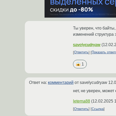
Ты уверен, что байты
изменений структура 
savelycudryaw
(
12.02.
Ответить
Показать отве
1
Ответ на:
комментарий
от savelycudryaw
12.
нет, не уверен, может
letema88
(
12.02.2025 
Ответить
Ссылка