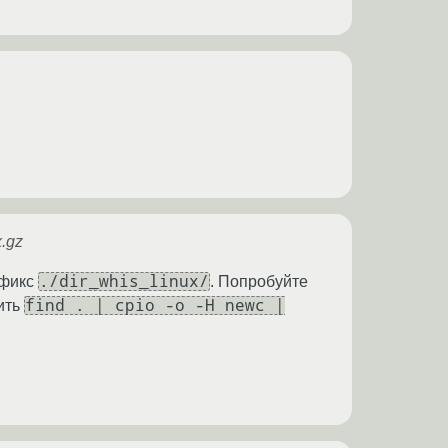
x.gz
./dir_whis_linux/
ефикс
. Попробуйте
find . | cpio -o -H newc |
ить