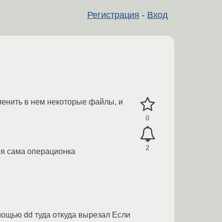
Регистрация
-
Вход
зменить в нем некоторые файлы, и
0
2
тся сама операционка
омощью dd туда откуда вырезал Если