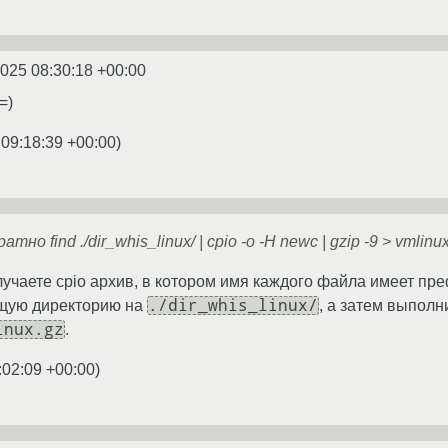
2025 08:30:18 +00:00
=)
 09:18:39 +00:00
)
о find ./dir_whis_linux/ | cpio -o -H newc | gzip -9 > vmlinu
учаете cpio архив, в котором имя каждого файла имеет пр
./dir_whis_linux/
ущую директорию на
, а затем выполн
inux.gz
.
:02:09 +00:00
)