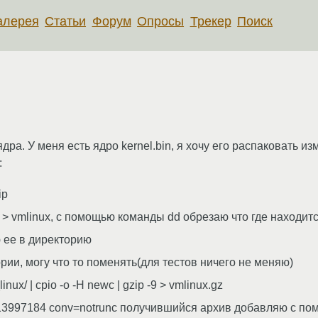
алерея
Статьи
Форум
Опросы
Трекер
Поиск
дра. У меня есть ядро kernel.bin, я хочу его распаковать и
:
ip
cat > vmlinux, с помощью команды dd обрезаю что где находи
ю ее в директорию
рии, могу что то поменять(для тестов ничего не меняю)
ux/ | cpio -o -H newc | gzip -9 > vmlinux.gz
ek=13997184 conv=notrunc получившийся архив добавляю с п