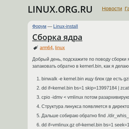
LINUX.ORG.RU
Новости
Г
Форум
—
Linux-install
Сборка ядра
arm64
,
linux
Добрый день, подскажите по поводу сборки я
запаковать обратно в kernerl.bin, как я делаю
binwalk -e kernel.bin ищу блок где есть gz
dd if=kernel.bin bs=1 skip=13997184 | z
cpio -idmv < vmlinux потом разархивиру
Структура линукса появляется в директо
Дальше собираю обратно find ./dir_whis_lin
dd if=vmlinux.gz of=kernel.bin bs=1 se