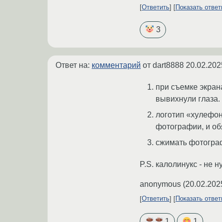
Ответить
Показать отве
3
Ответ на:
комментарий
от dart8888
20.02.202
при съемке экран
вывихнули глаза.
логотип «хулефо
фотографии, и об
сжимать фотограф
P.S. калолинукс - не н
anonymous
(
20.02.202
Ответить
Показать отве
1
1