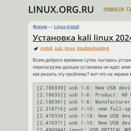
LINUX.ORG.RU
Новости
Г
Форум
—
Linux-install
Установка kali linux 202
install
,
kali
,
linux
,
troubleshooting
Всем доброго времени суток. пытаюсь устано
перезагрузки дальше установка не идет, комп
как решить эту проблему? вот что на экране 
[2.186339] usb 1-6: New USB devi
[2.186352] usb 1-6: Product: HD W
[2.186361] usb 1-6: Manufacturer
[2.318716] usb 1-10: new full-sp
[2.470334] usb 1-18: New USB dev
[2.470371] usb 1-10: New USB dev
[2.496044] input: USB OPTICAL MO