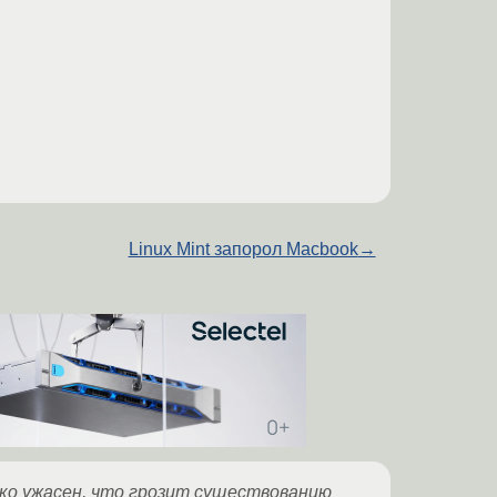
Linux Mint запорол Macbook
→
лько ужасен, что грозит существованию