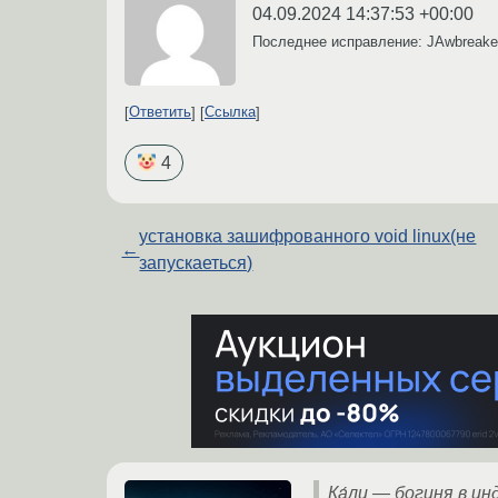
04.09.2024 14:37:53 +00:00
Последнее исправление: JAwbreak
Ответить
Ссылка
4
установка зашифрованного void linux(не
←
запускаеться)
Ка́ли — богиня в и