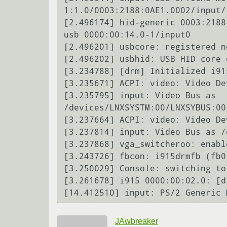
1:1.0/0003:2188:0AE1.0002/input/i
[2.496174] hid-generic 0003:2188
usb 0000:00:14.0-1/input0

[2.496201] usbcore: registered n
[2.496202] usbhid: USB HID core d
[3.234788] [drm] Initialized i91
[3.235671] ACPI: video: Video De
[3.235795] input: Video Bus as 
/devices/LNXSYSTM:00/LNXSYBUS:00
[3.237664] ACPI: video: Video De
[3.237814] input: Video Bus as /
[3.237868] vga_switcheroo: enable
[3.243726] fbcon: i915drmfb (fb0
[3.250029] Console: switching to
[3.261678] i915 0000:00:02.0: [d
[14.412510] input: PS/2 Generic 
JAwbreaker