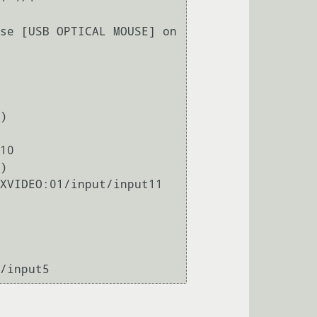
se [USB OPTICAL MOUSE] on 
)

10

)

XVIDEO:01/input/input11

/input5 