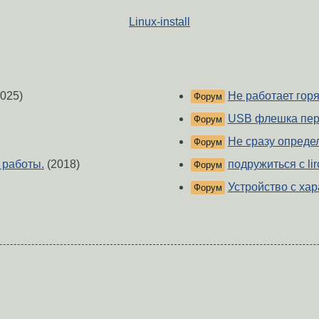
Linux-install
025)
Не работает гор
Форум
USB флешка пере
Форум
Не сразу опреде
Форум
 работы.
(2018)
подружиться с lir
Форум
Устройство с хар
Форум