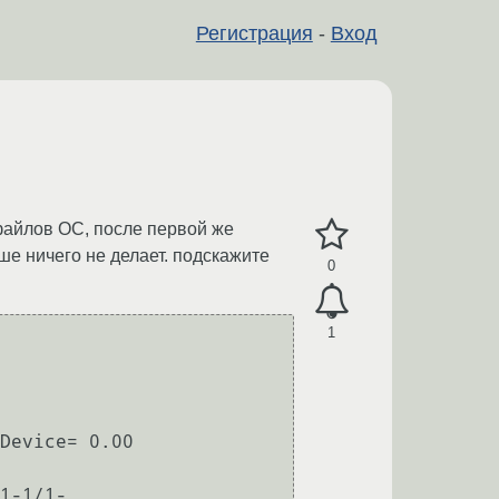
Регистрация
-
Вход
 файлов ОС, после первой же
ьше ничего не делает. подскажите
0
1
Device= 0.00

1-1/1-