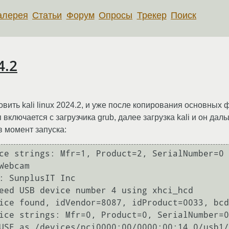
алерея
Статьи
Форум
Опросы
Трекер
Поиск
4.2
вить kali linux 2024.2, и уже после копирования основных
 включается с загрузчика grub, далее загрузка kali и он дал
в момент запуска:
ce strings: Mfr=1, Product=2, SerialNumber=0

ebcam

: SunplusIT Inc

eed USB device number 4 using xhci_hcd

ice found, idVendor=8087, idProduct=0033, bcd
ice strings: Mfr=0, Product=0, SerialNumber=0

USE as /devices/pci0000:00/0000:00:14.0/usb1/