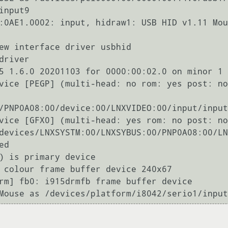
nput9

:0AE1.0002: input, hidraw1: USB HID v1.11 Mou
ew interface driver usbhid

river

5 1.6.0 20201103 for 0000:00:02.0 on minor 1

vice [PEGP] (multi-head: no rom: yes post: no
/PNP0A08:00/device:00/LNXVIDEO:00/input/input
vice [GFX0] (multi-head: yes rom: no post: no
devices/LNXSYSTM:00/LNXSYBUS:00/PNP0A08:00/LN
d

) is primary device

 colour frame buffer device 240x67

rm] fb0: i915drmfb frame buffer device

Mouse as /devices/platform/i8042/serio1/input