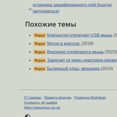
установка зашифрованного void linux(не
←
запускаеться)
Похожие темы
Компьютер отключает USB-мышь
(2
Форум
Мусор в консоли.
(2018)
Форум
Внезапно отключается мышь
(2023)
Форум
Зависает пк через некоторое время
Форум
Былинный отказ, механика
(2014)
Форум
О Сервере
-
Правила форума
-
Разметка Markdown
Сообщить об ошибке
https://www.linux.org.ru/