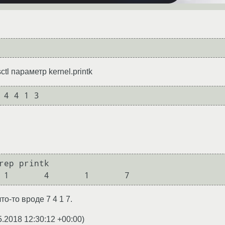
tl параметр kernel.printk
rep printk

то-то вроде 7 4 1 7.
5.2018 12:30:12 +00:00
)