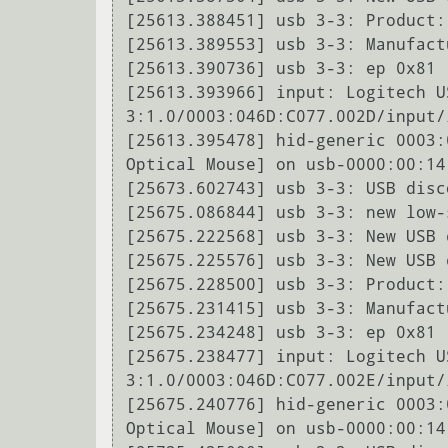
[25613.388451] usb 3-3: Product:
[25613.389553] usb 3-3: Manufact
[25613.390736] usb 3-3: ep 0x81 
[25613.393966] input: Logitech U
3:1.0/0003:046D:C077.002D/input/i
[25613.395478] hid-generic 0003:
Optical Mouse] on usb-0000:00:14
[25673.602743] usb 3-3: USB disc
[25675.086844] usb 3-3: new low-
[25675.222568] usb 3-3: New USB 
[25675.225576] usb 3-3: New USB 
[25675.228500] usb 3-3: Product:
[25675.231415] usb 3-3: Manufact
[25675.234248] usb 3-3: ep 0x81 
[25675.238477] input: Logitech U
3:1.0/0003:046D:C077.002E/input/i
[25675.240776] hid-generic 0003:
Optical Mouse] on usb-0000:00:14