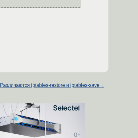
Различаются iptables-restore и iptables-save
→