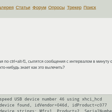
алерея
Статьи
Форум
Опросы
Трекер
Поиск
ая по ctrl+alt-f1, сыпятся сообщения с интервалом в минут
то-нибудь знает как это вылечить?
speed USB device number 46 using xhci_hcd

device found, idVendor=046d, idProduct=c077

device strings: Mfr=1, Product=2, SerialNumbe