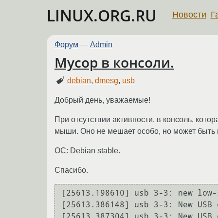
LINUX.ORG.RU
Новости
Г
Форум
—
Admin
Мусор в консоли.
debian
,
dmesg
,
usb
Добрый день, уважаемые!
При отсутствии активности, в консоль, котор
мыши. Оно не мешает особо, но может быть к
ОС: Debian stable.
Спасибо.
[25613.198610] usb 3-3: new low-
[25613.386148] usb 3-3: New USB 
[25613.387304] usb 3-3: New USB 