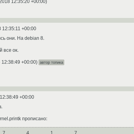
2018 12:35:20 +00:00
)
 12:35:11 +00:00
ь они. На debian 8.
 все ок.
 12:38:49 +00:00
)
автор топика
12:38:49 +00:00
з.
nel.printk прописано: