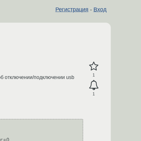
Регистрация
-
Вход
1
у об отключении/подключении usb
1
r=0
