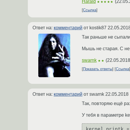
Harald
(
22.05.
★★★★★
Ссылка
Ответ на:
комментарий
от kostik87
22.05.2018
Так раньше не сыпалис
Мышь не старая. С ней
swarnk
(
22.05.2018
★★
Показать ответы
Ссылка
Ответ на:
комментарий
от swarnk
22.05.2018 
Так, повторяю ещё ра
У тебя в параметре ker