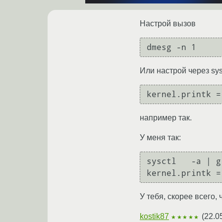
Настрой вызов
Или настрой через sysc
например так.
У меня так:
sysctl   -a | g
У тебя, скорее всего, ч
kostik87
(
22.0
★★★★★