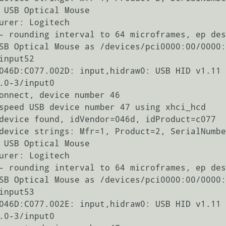
 USB Optical Mouse

urer: Logitech

- rounding interval to 64 microframes, ep des
SB Optical Mouse as /devices/pci0000:00/0000:
nput52

046D:C077.002D: input,hidraw0: USB HID v1.11 
.0-3/input0

onnect, device number 46

speed USB device number 47 using xhci_hcd

device found, idVendor=046d, idProduct=c077

device strings: Mfr=1, Product=2, SerialNumbe
 USB Optical Mouse

urer: Logitech

- rounding interval to 64 microframes, ep des
SB Optical Mouse as /devices/pci0000:00/0000:
nput53

046D:C077.002E: input,hidraw0: USB HID v1.11 
.0-3/input0
