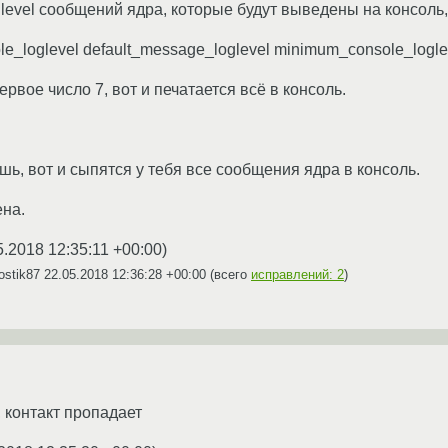
level сообщений ядра, которые будут выведены на консоль,
e_loglevel default_message_loglevel minimum_console_loglev
ервое число 7, вот и печатается всё в консоль.
ешь, вот и сыпятся у тебя все сообщения ядра в консоль.
ена.
5.2018 12:35:11 +00:00
)
ostik87
22.05.2018 12:36:28 +00:00
(всего
исправлений: 2
)
 контакт пропадает