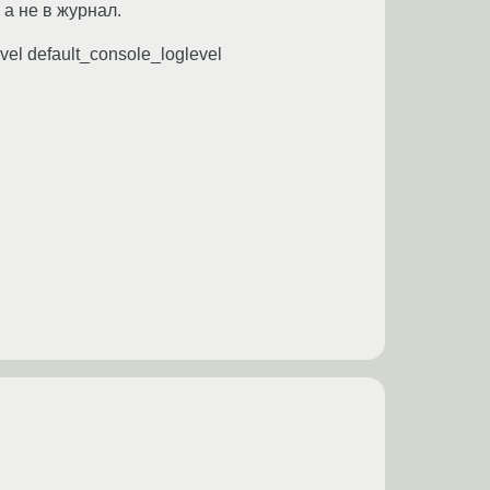
 а не в журнал.
el default_console_loglevel