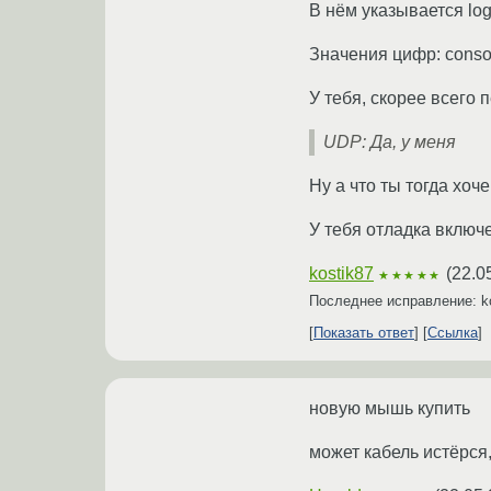
В нём указывается log
Значения цифр: consol
У тебя, скорее всего п
UDP: Да, у меня
Ну а что ты тогда хоч
У тебя отладка включ
kostik87
(
22.0
★★★★★
Последнее исправление: k
Показать ответ
Ссылка
новую мышь купить
может кабель истёрся,