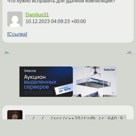
Что нужно исправить для удачной компиляции?
именем типа; имелось в виду 
«minutes»?

Daniilus31
  640 |         mutex 
10.12.2023 04:09:23 +00:00
infos_mutex;

      |         ^~~~~

Ссылка
      |         minutes

../../../src/c++20/tzdb.cc: In 
←
→
member function «void 
std::chrono::time_zone::_Impl::Ru
lesCounter<_Tp>::lock()»:

../../../src/c++20/tzdb.cc:642:23
: ошибка: нет декларации 
«infos_mutex» в этой области 
видимости

  642 |         void lock() { 
infos_mutex.lock(); }

      |                       
^~~~~~~~~~~

../../../src/c++20/tzdb.cc:640:9: 
../../../src/c++20/tzdb.cc: In 
ошибка: «mutex» не является 
member function «void 
именем типа; имелось в виду 