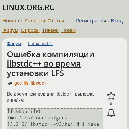
LINUX.ORG.RU
Новости
Галерея
Статьи
Регистрация
-
Вход
Форум
Опросы
Трекер
Поиск
Форум
—
Linux-install
Ошибка компиляции
libstdc++ во время
установки LFS
gcc
,
lfs
,
libstdc++
Во время компиляции libstdc++ вылезла
ошибка:
0
lfs@DaniilPC 
/mnt/lfs/sources/gcc-
1
13.2.0/libstdc++-v3/build $ make
