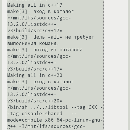
Making all in c++17

make[3]: вход в каталог 
«/mnt/lfs/sources/gcc-
13.2.0/libstdc++-
v3/build/src/c++17»

make[3]: Цель «all» не требует 
выполнения команд.

make[3]: выход из каталога 
«/mnt/lfs/sources/gcc-
13.2.0/libstdc++-
v3/build/src/c++17»

Making all in c++20

make[3]: вход в каталог 
«/mnt/lfs/sources/gcc-
13.2.0/libstdc++-
v3/build/src/c++20»

/bin/sh ../../libtool --tag CXX -
-tag disable-shared   --
mode=compile x86_64-pc-linux-gnu-
g++ -I/mnt/lfs/sources/gcc-