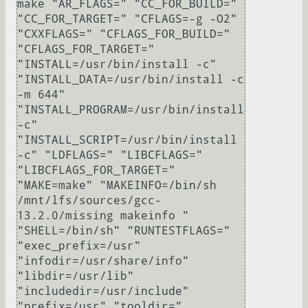
make "AR_FLAGS=" "CC_FOR_BUILD=" 
"CC_FOR_TARGET=" "CFLAGS=-g -O2" 
"CXXFLAGS=" "CFLAGS_FOR_BUILD=" 
"CFLAGS_FOR_TARGET=" 
"INSTALL=/usr/bin/install -c" 
"INSTALL_DATA=/usr/bin/install -c 
-m 644" 
"INSTALL_PROGRAM=/usr/bin/install 
-c" 
"INSTALL_SCRIPT=/usr/bin/install 
-c" "LDFLAGS=" "LIBCFLAGS=" 
"LIBCFLAGS_FOR_TARGET=" 
"MAKE=make" "MAKEINFO=/bin/sh 
/mnt/lfs/sources/gcc-
13.2.0/missing makeinfo " 
"SHELL=/bin/sh" "RUNTESTFLAGS=" 
"exec_prefix=/usr" 
"infodir=/usr/share/info" 
"libdir=/usr/lib" 
"includedir=/usr/include" 
"prefix=/usr" "tooldir=" 