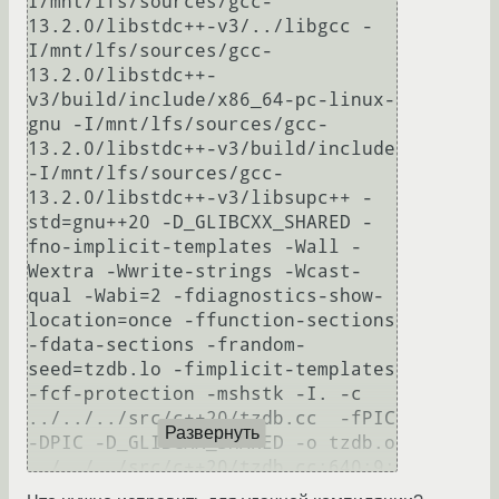
I/mnt/lfs/sources/gcc-
13.2.0/libstdc++-v3/../libgcc -
I/mnt/lfs/sources/gcc-
13.2.0/libstdc++-
v3/build/include/x86_64-pc-linux-
gnu -I/mnt/lfs/sources/gcc-
13.2.0/libstdc++-v3/build/include 
-I/mnt/lfs/sources/gcc-
13.2.0/libstdc++-v3/libsupc++ -
std=gnu++20 -D_GLIBCXX_SHARED -
fno-implicit-templates -Wall -
Wextra -Wwrite-strings -Wcast-
qual -Wabi=2 -fdiagnostics-show-
location=once -ffunction-sections 
-fdata-sections -frandom-
seed=tzdb.lo -fimplicit-templates 
-fcf-protection -mshstk -I. -c 
../../../src/c++20/tzdb.cc  -fPIC 
Развернуть
-DPIC -D_GLIBCXX_SHARED -o tzdb.o

../../../src/c++20/tzdb.cc:640:9: 
ошибка: «mutex» не является 