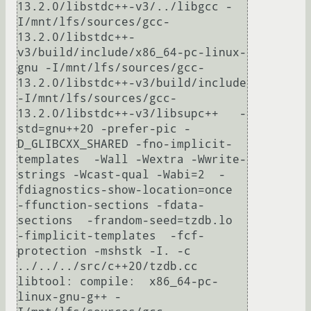
13.2.0/libstdc++-v3/../libgcc -
I/mnt/lfs/sources/gcc-
13.2.0/libstdc++-
v3/build/include/x86_64-pc-linux-
gnu -I/mnt/lfs/sources/gcc-
13.2.0/libstdc++-v3/build/include 
-I/mnt/lfs/sources/gcc-
13.2.0/libstdc++-v3/libsupc++   -
std=gnu++20 -prefer-pic -
D_GLIBCXX_SHARED -fno-implicit-
templates  -Wall -Wextra -Wwrite-
strings -Wcast-qual -Wabi=2  -
fdiagnostics-show-location=once   
-ffunction-sections -fdata-
sections  -frandom-seed=tzdb.lo  
-fimplicit-templates  -fcf-
protection -mshstk -I. -c 
../../../src/c++20/tzdb.cc

libtool: compile:  x86_64-pc-
linux-gnu-g++ -