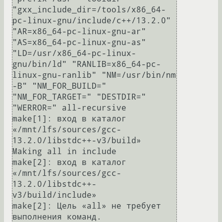
"gxx_include_dir=/tools/x86_64-
pc-linux-gnu/include/c++/13.2.0" 
"AR=x86_64-pc-linux-gnu-ar" 
"AS=x86_64-pc-linux-gnu-as" 
"LD=/usr/x86_64-pc-linux-
gnu/bin/ld" "RANLIB=x86_64-pc-
linux-gnu-ranlib" "NM=/usr/bin/nm 
-B" "NM_FOR_BUILD=" 
"NM_FOR_TARGET=" "DESTDIR=" 
"WERROR=" all-recursive

make[1]: вход в каталог 
«/mnt/lfs/sources/gcc-
13.2.0/libstdc++-v3/build»

Making all in include

make[2]: вход в каталог 
«/mnt/lfs/sources/gcc-
13.2.0/libstdc++-
v3/build/include»

make[2]: Цель «all» не требует 
выполнения команд.
