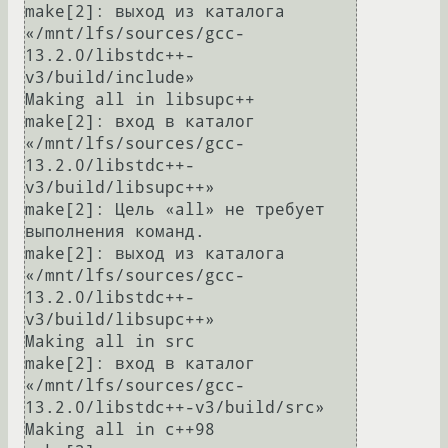
make[2]: выход из каталога 
«/mnt/lfs/sources/gcc-
13.2.0/libstdc++-
v3/build/include»

Making all in libsupc++

make[2]: вход в каталог 
«/mnt/lfs/sources/gcc-
13.2.0/libstdc++-
v3/build/libsupc++»

make[2]: Цель «all» не требует 
выполнения команд.

make[2]: выход из каталога 
«/mnt/lfs/sources/gcc-
13.2.0/libstdc++-
v3/build/libsupc++»

Making all in src

make[2]: вход в каталог 
«/mnt/lfs/sources/gcc-
13.2.0/libstdc++-v3/build/src»

Making all in c++98
