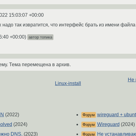
022 15:03:07 +00:00
ж надо так извратится, что интерфейс брать из имени файла
6:40 +00:00
)
автор топика
ему. Тема перемещена в архив.
Не 
Linux-install
PN
(2022)
wireguard + ubunt
Форум
solved
(2024)
Wireguard
(2024)
Форум
можно DNS.
(2023)
Не устанавлива
Форум