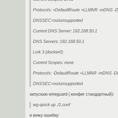
Protocols: +DefaultRoute +LLMNR -mDNS 
DNSSEC=no/unsupported
Current DNS Server: 192.168.50.1
DNS Servers: 192.168.50.1
Link 3 (docker0)
Current Scopes: none
Protocols: -DefaultRoute +LLMNR -mDNS 
DNSSEC=no/unsupported
запускаю wireguard ( конфиг стандартный):
wg-quick up ./1.conf
и вижу ошибку: