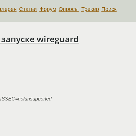
алерея
Статьи
Форум
Опросы
Трекер
Поиск
запуске wireguard
NSSEC=no/unsupported