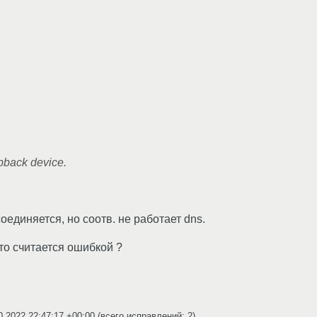
opback device.
оединяется, но соотв. не работает dns.
это считается ошибкой ?
0.2022 22:47:17 +00:00
(всего исправлений: 2)