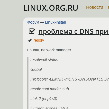
LINUX.ORG.RU
Новости
Г
Форум
—
Linux-install
проблема с DNS при 
resolv
ubuntu, network manager
resolvectl status
Global
Protocols: -LLMNR -mDNS -DNSOverTLS D
resolv.conf mode: stub
Link 2 (enp1s0)
Current Scopes: DNS