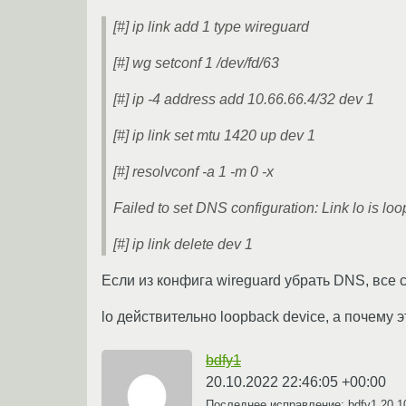
[#] ip link add 1 type wireguard
[#] wg setconf 1 /dev/fd/63
[#] ip -4 address add 10.66.66.4/32 dev 1
[#] ip link set mtu 1420 up dev 1
[#] resolvconf -a 1 -m 0 -x
Failed to set DNS configuration: Link lo is lo
[#] ip link delete dev 1
Если из конфига wireguard убрать DNS, все с
lo действительно loopback device, а почему 
bdfy1
20.10.2022 22:46:05 +00:00
Последнее исправление: bdfy1
20.1