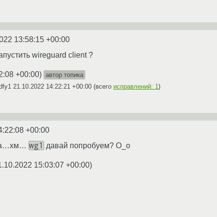
022 13:58:15 +00:00
апустить wireguard client ?
2:08 +00:00
)
автор топика
dfy1
21.10.2022 14:22:21 +00:00
(всего
исправлений: 1
)
4:22:08 +00:00
wg1
 на…хм…
давай попробуем? О_о
1.10.2022 15:03:07 +00:00
)