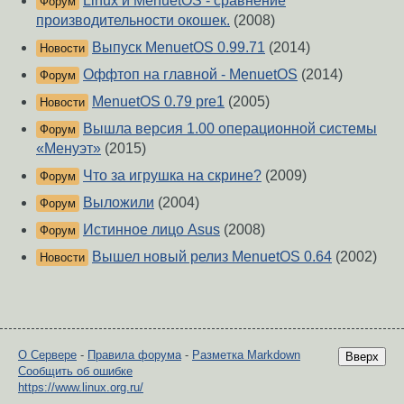
Linux и MenuetOS - сравнение
Форум
производительности окошек.
(2008)
Выпуск MenuetOS 0.99.71
(2014)
Новости
Оффтоп на главной - MenuetOS
(2014)
Форум
MenuetOS 0.79 pre1
(2005)
Новости
Вышла версия 1.00 операционной системы
Форум
«Менуэт»
(2015)
Что за игрушка на скрине?
(2009)
Форум
Выложили
(2004)
Форум
Истинное лицо Asus
(2008)
Форум
Вышел новый релиз MenuetOS 0.64
(2002)
Новости
О Сервере
-
Правила форума
-
Разметка Markdown
Вверх
Сообщить об ошибке
https://www.linux.org.ru/