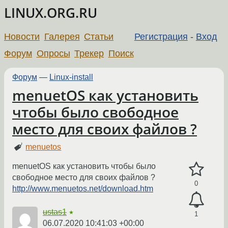
LINUX.ORG.RU
Новости
Галерея
Статьи
Регистрация
-
Вход
Форум
Опросы
Трекер
Поиск
Форум
—
Linux-install
menuetOS как установить
чтобы было свободное
место для своих файлов ?
menuetos
menuetOS как установить чтобы было
свободное место для своих файлов ?
0
http://www.menuetos.net/download.htm
ustas1
★
1
06.07.2020 10:41:03 +00:00